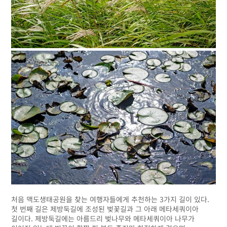
처음 맥도생태공원을 찾는 여행자들에게 추천하는 3가지 길이 있다.
첫 번째 길은 제방둑길에 조성된 벚꽃길과 그 아래 메타세쿼이아
길이다. 제방둑길에는 아름드리 벚나무와 메타세쿼이아 나무가