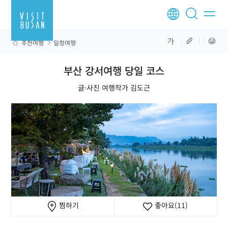
추천여행
일정여행
부산 강서여행 당일 코스
글·사진 여행작가 김도근
찜하기
좋아요
(11)