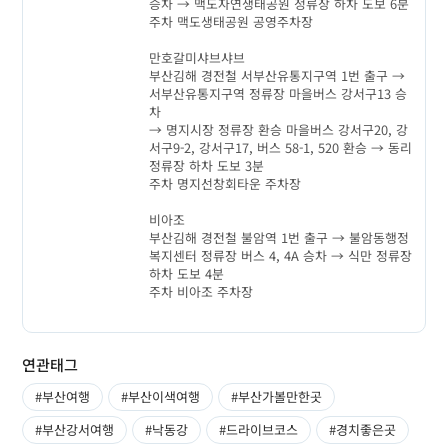
승차 → 맥도자연생태공원 정류장 하차 도보 6분
주차 맥도생태공원 공영주차장
만호갈미샤브샤브
부산김해 경전철 서부산유통지구역 1번 출구 →
서부산유통지구역 정류장 마을버스 강서구13 승
차
→ 명지시장 정류장 환승 마을버스 강서구20, 강
서구9-2, 강서구17, 버스 58-1, 520 환승 → 동리
정류장 하차 도보 3분
주차 명지선창회타운 주차장
비아조
부산김해 경전철 불암역 1번 출구 → 불암동행정
복지센터 정류장 버스 4, 4A 승차 → 식만 정류장
하차 도보 4분
주차 비아조 주차장
연관태그
#부산여행
#부산이색여행
#부산가볼만한곳
#부산강서여행
#낙동강
#드라이브코스
#경치좋은곳