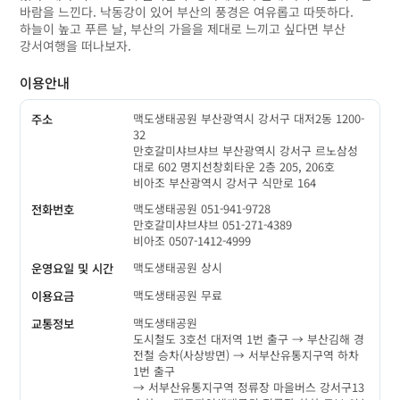
바람을 느낀다. 낙동강이 있어 부산의 풍경은 여유롭고 따뜻하다.
하늘이 높고 푸른 날, 부산의 가을을 제대로 느끼고 싶다면 부산
강서여행을 떠나보자.
이용안내
맥도생태공원 부산광역시 강서구 대저2동 1200-
주소
32
만호갈미샤브샤브 부산광역시 강서구 르노삼성
대로 602 명지선창회타운 2층 205, 206호
비아조 부산광역시 강서구 식만로 164
맥도생태공원 051-941-9728
전화번호
만호갈미샤브샤브 051-271-4389
비아조 0507-1412-4999
맥도생태공원 상시
운영요일 및 시간
맥도생태공원 무료
이용요금
맥도생태공원
교통정보
도시철도 3호선 대저역 1번 출구 → 부산김해 경
전철 승차(사상방면) → 서부산유통지구역 하차
1번 출구
→ 서부산유통지구역 정류장 마을버스 강서구13