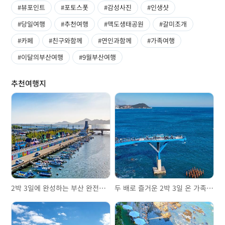
#뷰포인트
#포토스폿
#감성사진
#인생샷
#당일여행
#추천여행
#맥도생태공원
#갈미조개
#카페
#친구와함께
#연인과함께
#가족여행
#이달의부산여행
#9월부산여행
추천여행지
2박 3일에 완성하는 부산 완전정복
두 배로 즐거운 2박 3일 온 가족 부산여행