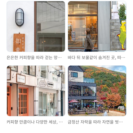
은은한 커피향을 따라 걷는 망미단길
바다 뒤 보물같이 숨겨진 곳, 떠오르는 먹방의 성지 해리단길
커피향 만큼이나 다양한 세상, 전포카페거리와 전포공구길
금정산 자락을 따라 자연을 벗삼아 걷는 범리단길