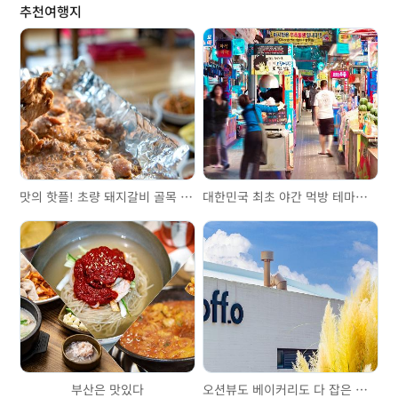
추천여행지
맛의 핫플! 초량 돼지갈비 골목 & 불백 거리
대한민국 최초 야간 먹방 테마파크, 부평깡통야시장
부산은 맛있다
오션뷰도 베이커리도 다 잡은 맛집, 핫한 대형 오션뷰 카페 기장 ‘오프오’