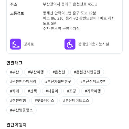
부산광역시 동래구 온천천로 451-1
주소
동해선 안락역 1번 출구 도보 12분
교통정보
버스 86, 210, 동래구2 강변뜨란채아파트 하차
도보 5분
주차 안락역 공영주차장
경사로
장애인이용가능시설
연관태그
#부산
#부산여행
#온천천
#온천천시민공원
#온천천카페거리
#부산가볼만한곳
#부산산책로추천
#카페
#산책
#나들이
#조깅
#가족여행
#추천여행
#핫플레이스
#부산데이트코스
#부산벚꽃명소
관련여행지