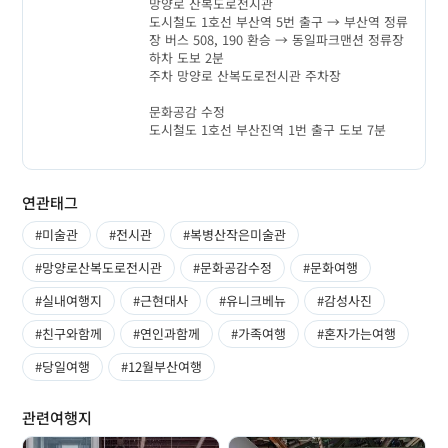
망양로 산복도로전시관
도시철도 1호선 부산역 5번 출구 → 부산역 정류
장 버스 508, 190 환승 → 동일파크맨션 정류장
하차 도보 2분
주차 망양로 산복도로전시관 주차장
문화공감 수정
도시철도 1호선 부산진역 1번 출구 도보 7분
연관태그
#미술관
#전시관
#복병산작은미술관
#망양로산복도로전시관
#문화공감수정
#문화여행
#실내여행지
#근현대사
#유니크베뉴
#감성사진
#친구와함께
#연인과함께
#가족여행
#혼자가는여행
#당일여행
#12월부산여행
관련여행지