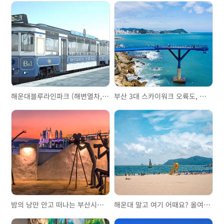
해운대블루라인파크 (해변열차, 스카이캡슐)
부산 3대 스카이워크 오륙도, 송도, 청사포
밤의 낭만 안고 떠나는 부산시티투어버스 야경투어 브릿지 드라이브
해운대 말고 여기 어때요? 올여름 가볼 만한 부산 해수욕장 3곳