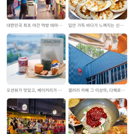
대한민국 최초 야간 먹방 테마파크, 부평깡통야시장
입안 가득 바다가 느껴지는 신선함 그 자체! 청사포 '도희네 조개구이'
오션뷰가 맛있고, 베이커리가 친절해요. 영도 오션뷰를 품은 대형카페 '카페 385'
갤러리 카페 그 이상의, 다채로운 볼거리로 가득한 ‘카페 도토리 로스터스’