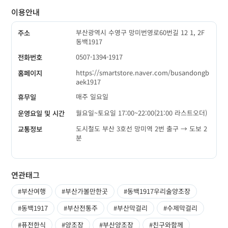
이용안내
부산광역시 수영구 망미번영로60번길 12 1, 2F
주소
동백1917
0507-1394-1917
전화번호
https://smartstore.naver.com/busandongb
홈페이지
aek1917
매주 일요일
휴무일
월요일~토요일 17:00~22:00(21:00 라스트오더)
운영요일 및 시간
도시철도 부산 3호선 망미역 2번 출구 → 도보 2
교통정보
분
연관태그
#부산여행
#부산가볼만한곳
#동백1917우리술양조장
#동백1917
#부산전통주
#부산막걸리
#수제막걸리
#퓨전한식
#양조장
#부산양조장
#친구와함께