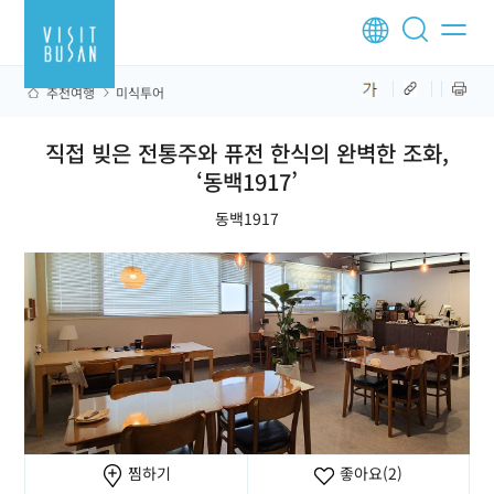
추천여행
미식투어
직접 빚은 전통주와 퓨전 한식의 완벽한 조화,
‘동백1917’
동백1917
찜하기
좋아요
(2)