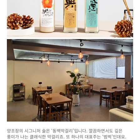
양조장의 시그니처 술은 ‘동백막걸리’입니다. 깔끔하면서도 깊은
풍미가 나는 클래식한 막걸리죠. 또 하나의 대표주는 ‘범벅’인데요.