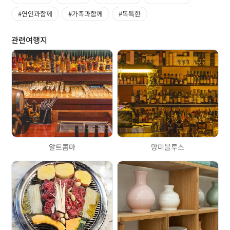
#연인과함께
#가족과함께
#독특한
관련여행지
알트콤마
망미블루스