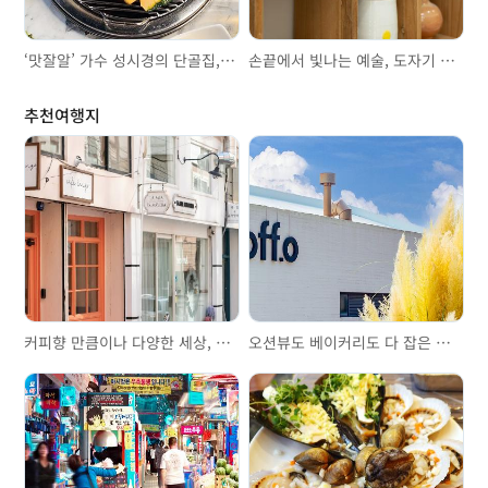
‘맛잘알’ 가수 성시경의 단골집, ‘진미언양불고기’
손끝에서 빛나는 예술, 도자기 만들기 체험 그린온더브라운
추천여행지
커피향 만큼이나 다양한 세상, 전포카페거리와 전포공구길
오션뷰도 베이커리도 다 잡은 맛집, 핫한 대형 오션뷰 카페 기장 ‘오프오’