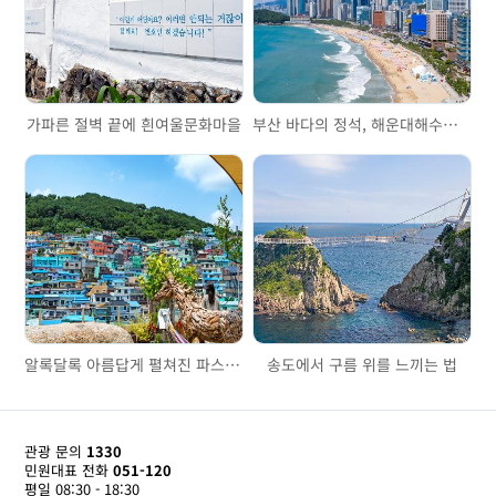
가파른 절벽 끝에 흰여울문화마을
부산 바다의 정석, 해운대해수욕장
알록달록 아름답게 펼쳐진 파스텔톤, 감천문화마을
송도에서 구름 위를 느끼는 법
관광 문의
1330
민원대표 전화
051-120
평일 08:30 - 18:30