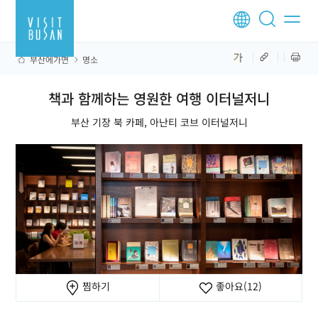
부산에가면
명소
책과 함께하는 영원한 여행 이터널저니
부산 기장 북 카페, 아난티 코브 이터널저니
찜하기
좋아요
(12)