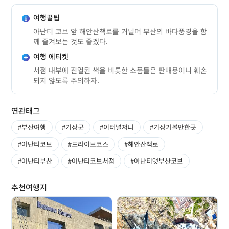
여행꿀팁
아난티 코브 앞 해안산책로를 거닐며 부산의 바다풍경을 함
께 즐겨보는 것도 좋겠다.
여행 에티켓
서점 내부에 진열된 책을 비롯한 소품들은 판매용이니 훼손
되지 않도록 주의하자.
연관태그
#부산여행
#기장군
#이터널저니
#기장가볼만한곳
#아난티코브
#드라이브코스
#해안산책로
#아난티부산
#아난티코브서점
#아난티앳부산코브
추천여행지