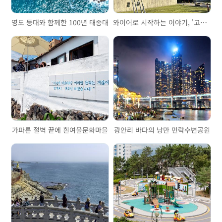
영도 등대와 함께한 100년 태종대
와이어로 시작하는 이야기, '고려제강기념관'을 걷다
가파른 절벽 끝에 흰여울문화마을
광안리 바다의 낭만 민락수변공원