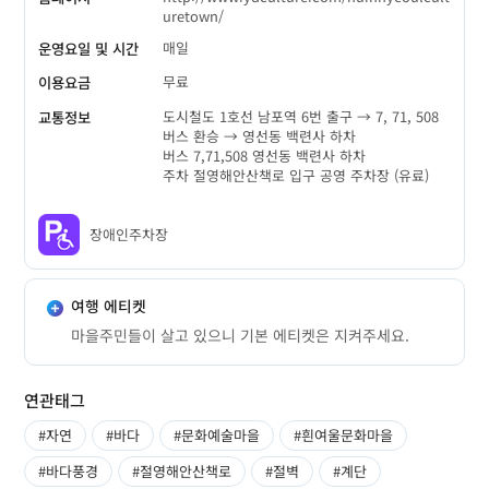
uretown/
매일
운영요일 및 시간
무료
이용요금
도시철도 1호선 남포역 6번 출구 → 7, 71, 508
교통정보
버스 환승 → 영선동 백련사 하차
버스 7,71,508 영선동 백련사 하차
주차 절영해안산책로 입구 공영 주차장 (유료)
장애인주차장
여행 에티켓
마을주민들이 살고 있으니 기본 에티켓은 지켜주세요.
연관태그
#자연
#바다
#문화예술마을
#흰여울문화마을
#바다풍경
#절영해안산책로
#절벽
#계단