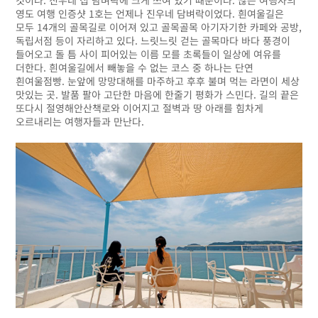
것이다. 진우네 집 담벼락에 크게 쓰여 있기 때문이다. 많은 여행자의
영도 여행 인증샷 1호는 언제나 진우네 담벼락이었다. 흰여울길은
모두 14개의 골목길로 이어져 있고 골목골목 아기자기한 카페와 공방,
독립서점 등이 자리하고 있다. 느릿느릿 걷는 골목마다 바다 풍경이
들어오고 돌 틈 사이 피어있는 이름 모를 초록들이 일상에 여유를
더한다. 흰여울길에서 빼놓을 수 없는 코스 중 하나는 단연
흰여울점빵. 눈앞에 망망대해를 마주하고 후후 불며 먹는 라면이 세상
맛있는 곳. 발품 팔아 고단한 마음에 한줄기 평화가 스민다. 길의 끝은
또다시 절영해안산책로와 이어지고 절벽과 땅 아래를 힘차게
오르내리는 여행자들과 만난다.