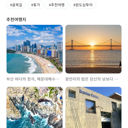
#골목길
#휴가
#추천여행
#원도심투어
추천여행지
부산 바다의 정석, 해운대해수욕장
광안리의 밤은 당신의 낮보다 아름답다