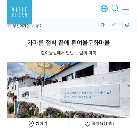
부산에가면
명소
가파른 절벽 끝에 흰여울문화마을
흰여울길에서 만난 느림의 미학
찜하기
좋아요
(149)