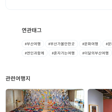
연관태그
#부산여행
#부산가볼만한곳
#문화여행
#
#연인과함께
#혼자가는여행
#이달의부산여행
관련여행지