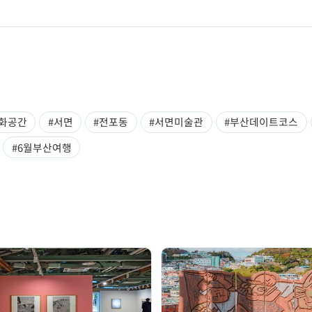
문화공간
#서면
#전포동
#서면미술관
#부산데이트코스
#6월부산여행