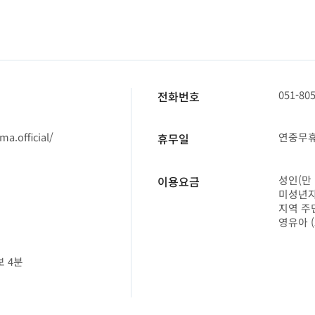
층
051-80
전화번호
a.official/
연중무
휴무일
성인(만 
이용요금
미성년자(
지역 주민
영유아 (
보 4분