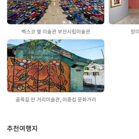
벡스코 옆 미술관 부산시립미술관
망미
골목길 안 거리미술관, 이중섭 문화거리
추천여행지