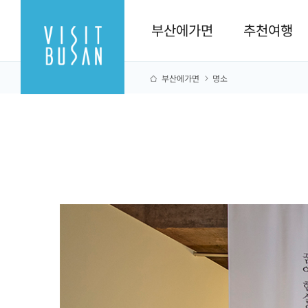
부산에가면
추천여행
부산에가면
명소