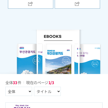
全体
33
件
現在のページ
1/3
全体
区分選択