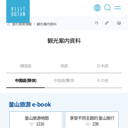
旅の実用情報
観光案内資料
観光案内資料
韓国語
英語
日本語
中国語(簡体)
中国語(繫体)
その他
釜山旅游 e-book
釜山旅游地图
享受不同主题的 釜山旅行
1216
238