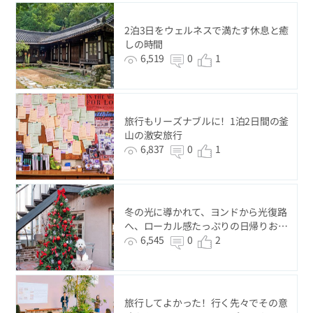
2泊3日をウェルネスで満たす休息と癒
しの時間
6,519
0
1
旅行もリーズナブルに！1泊2日間の釜
山の激安旅行
6,837
0
1
冬の光に導かれて、ヨンドから光復路
へ、ローカル感たっぷりの日帰りおす
すめコース
6,545
0
2
旅行してよかった！行く先々でその意