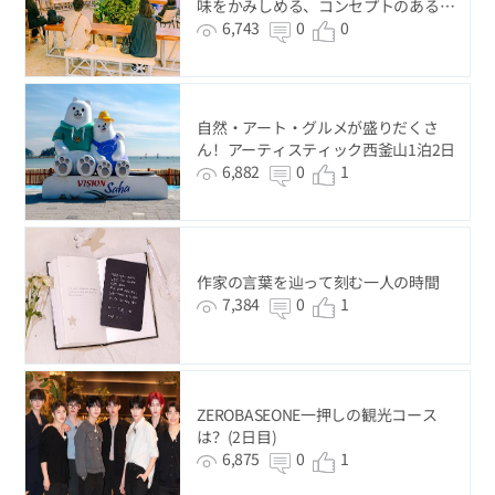
味をかみしめる、コンセプトのある1
泊2日の旅
6,743
0
0
自然・アート・グルメが盛りだくさ
ん！アーティスティック西釜山1泊2日
6,882
0
1
作家の言葉を辿って刻む一人の時間
7,384
0
1
ZEROBASEONE一押しの観光コース
は？(2日目)
6,875
0
1