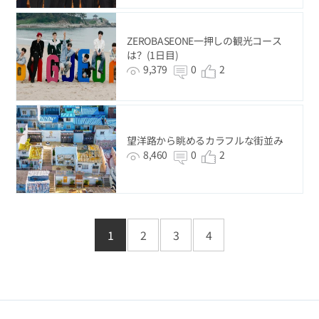
ZEROBASEONE一押しの観光コース
は？(1日目)
9,379
0
2
望洋路から眺めるカラフルな街並み
8,460
0
2
1
2
3
4