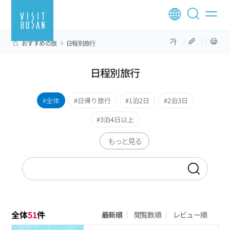
おすすめの旅
日程別旅行
日程別旅行
全体
日帰り旅行
1泊2日
2泊3日
3泊4日以上
もっと見る
全体
51
件
最新順
閲覧数順
レビュー順