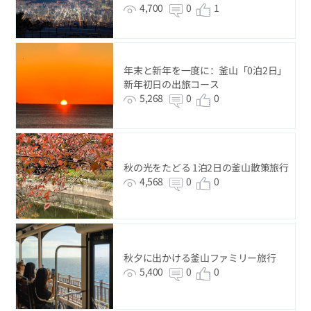
4,700
0
1
年末と新年を一度に：釜山「0泊2日」
新年初日の出旅コース
5,268
0
0
秋の光をたどる 1泊2日の釜山散策旅行
4,568
0
0
秋夕に出かける釜山ファミリー旅行
5,400
0
0