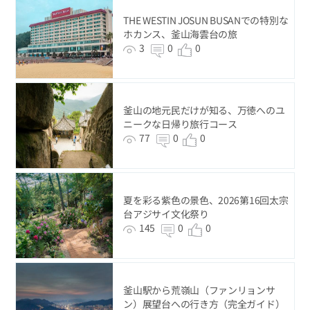
THE WESTIN JOSUN BUSANでの特別な
ホカンス、釜山海雲台の旅
3
0
0
釜山の地元民だけが知る、万徳へのユ
ニークな日帰り旅行コース
77
0
0
夏を彩る紫色の景色、2026第16回太宗
台アジサイ文化祭り
145
0
0
釜山駅から荒嶺山（ファンリョンサ
ン）展望台への行き方（完全ガイド）