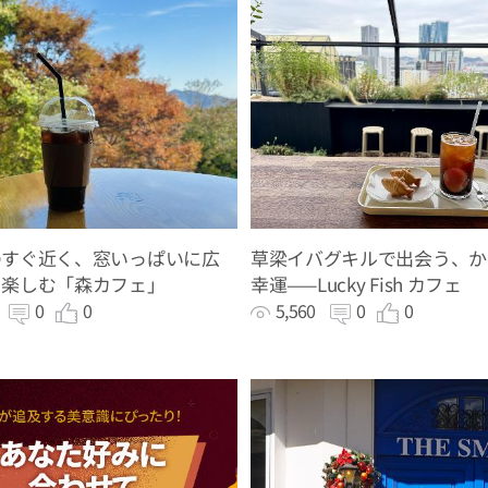
のすぐ近く、窓いっぱいに広
草梁イバグキルで出会う、か
を楽しむ「森カフェ」
幸運——Lucky Fish カフェ
0
0
0
5,560
0
0