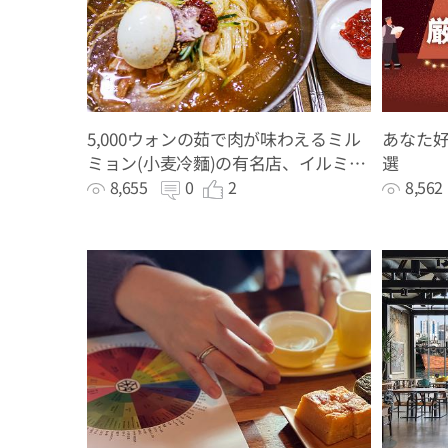
5,000ウォンの茹で肉が味わえるミル
あなた好
ミョン(小麦冷麵)の有名店、イルミミ
選
ルミョン
8,655
0
2
8,56