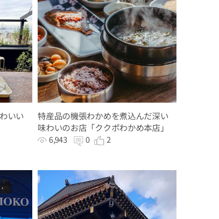
わいい
特産品の機張わかめを煮込んだ深い
味わいのお店「ククポわかめ本店」
6,943
0
2