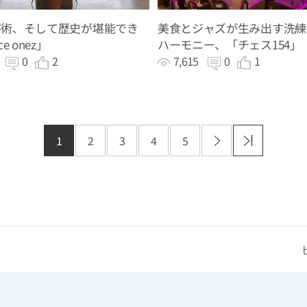
芸術、そして歴史が堪能でき
美食とジャズが生み出す洗練
e onez」
ハーモニー、「チェス154」
4
0
2
7,615
0
1
1
2
3
4
5