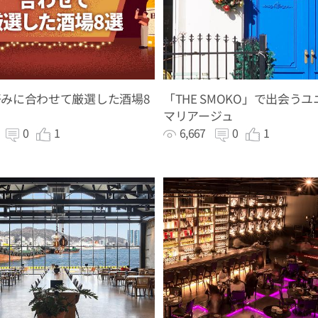
みに合わせて厳選した酒場8
「THE SMOKO」で出会う
マリアージュ
2
0
1
6,667
0
1