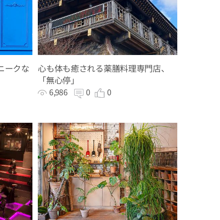
ユニークな
心も体も癒される薬膳料理専門店、
「無心停」
6,986
0
0