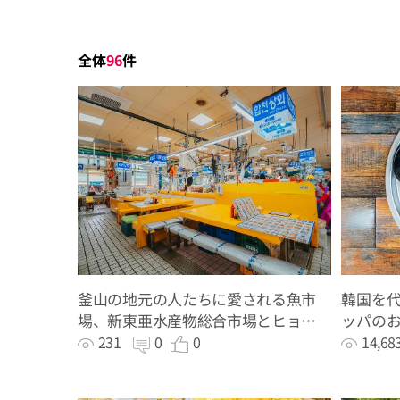
全体
96
件
釜山の地元の人たちに愛される魚市
韓国を
場、新東亜水産物総合市場とヒョン
ッパの
プンシクダン
231
0
0
14,6