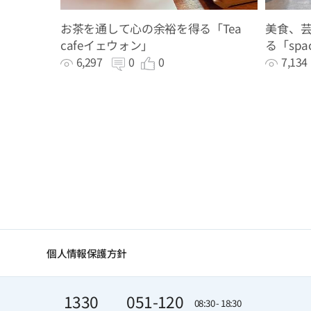
お茶を通して心の余裕を得る「Tea
美食、
cafeイェウォン」
る「spac
6,297
0
0
7,13
個人情報保護方針
1330
051-120
08:30 - 18:30