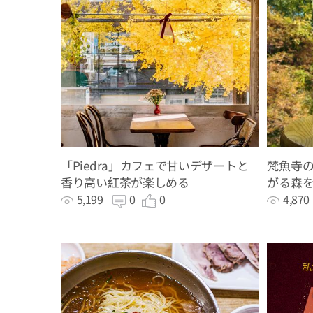
「Piedra」カフェで甘いデザートと
梵魚寺
香り高い紅茶が楽しめる
がる森
5,199
0
0
4,87