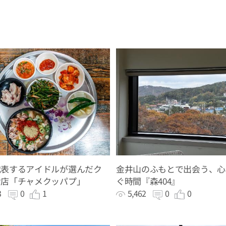
代表するアイドルが選んだク
金井山のふもとで出会う、心
お店「チャメクッパプ」
ぐ時間『森404』
83
0
1
5,462
0
0