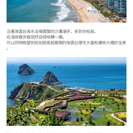
沿著海雲台海水浴場寬闊的沙灘漫步，來到冬柏島，
在海岸散步路悠然自得地轉一圈。
可以同時眺望到宛如屏風般展開的海雲台摩天大廈和廣安大橋的全景
。