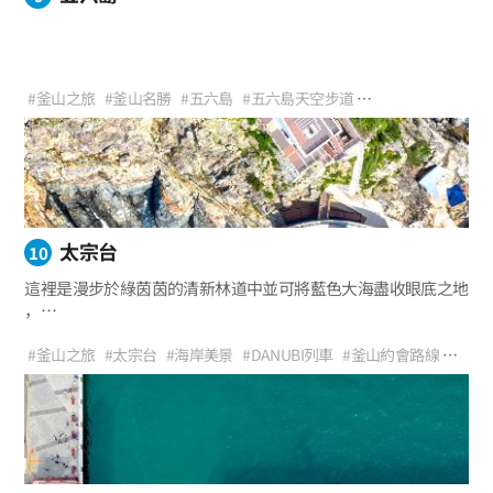
#釜山之旅
#釜山名勝
#五六島
#五六島天空步道
#釜山值得去的地方
#釜山約會路線
#海岸散步路
#推薦行程
#徒步路線
#觀景點
太宗台
10
這裡是漫步於綠茵茵的清新林道中並可將藍色大海盡收眼底之地
，
這裡是常年被海浪拍打形成各種神秘色彩的岩石海岸展現其秀麗
美景之地。這就是釜山影島南端太宗台。
#釜山之旅
#太宗台
#海岸美景
#DANUBI列車
#釜山約會路線
太宗台因新羅的太宗武烈王被這裡的景緻迷住，
#與家人度過
#人生照
#影島燈塔
#燈塔之旅
#觀景點
在此享受射箭而得名。它是韓國的必遊景點之一，
碧海環繞的奇岩怪石和蔥鬱的綠茵開心地迎接著每一個訪客。