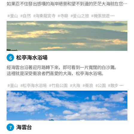
如果忍不住發出感嘆的海岸絕景和望不到邊的茫茫大海就在您眼
前會怎樣呢？ 讓我們去往擁有大海、
波濤和海風還有令人窒息的美景之地--海東龍宮寺吧。
#釜山
#自然
#海東龍宮寺
#寺廟
#釜山之旅
#機張旅遊
#大海風景
#海岸美景
#日出名勝
#海岸散步路
#海波朗路
#海鷗路
#國立水產科學院
#約會路線
#觀景點
#與朋友同遊
#與戀人同遊
#家庭旅遊
松亭海水浴場
6
經海雲台沿著迎月路轉下來，即可看到一片寬闊的白沙灘。
這裡就是深受衝浪者們喜愛的大海，松亭海水浴場。
#釜山
#松亭海水浴場
#竹島公園
#大海
#衝浪
#公園
#散步
#海風
#治愈
#旅遊
#休假
#推薦行程
#家庭旅行
#拍照區
#人生照
#海洋之旅
海雲台
7