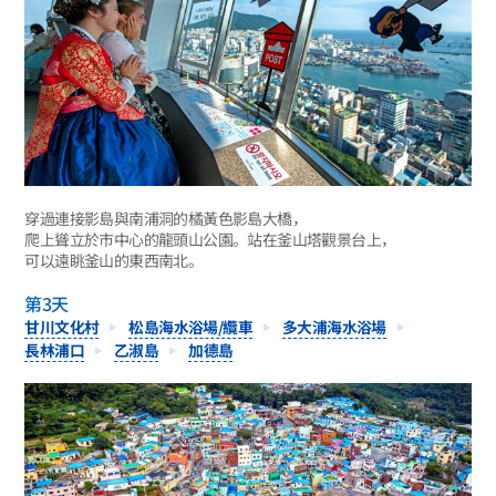
穿過連接影島與南浦洞的橘黃色影島大橋，
爬上聳立於市中心的龍頭山公園。站在釜山塔觀景台上，
可以遠眺釜山的東西南北。
第3天
甘川文化村
松島海水浴場/纜車
多大浦海水浴場
長林浦口
乙淑島
加德島