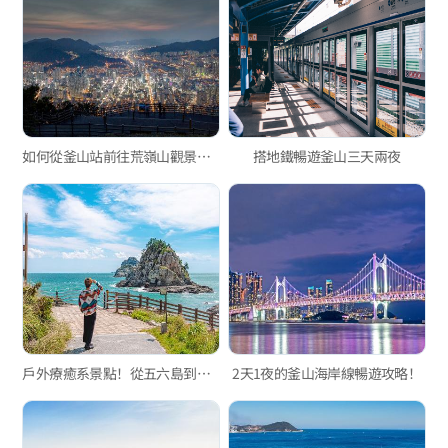
如何從釜山站前往荒嶺山觀景台（超詳細自由行交通指南）
搭地鐵暢遊釜山三天兩夜
戶外療癒系景點！從五六島到金井山
2天1夜的釜山海岸線暢遊攻略！