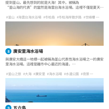
提到釜山，最先想到的就是大海！其中，被稱為
“釜山海的代表”的當然是海雲台海水浴場。這裡不僅是夏天，
一年四季只要是前來釜山旅遊的遊客，
那麼至少都會去一次的地方。
#釜山
#海雲台海水浴場
#冬柏島
#冬柏海岸散步路
#世峰樓
海雲台海水浴場是比其他任何地方都能更加感受到釜山活力氛圍
#夏天
#散步
#海風
#治愈
#旅遊
#休假
#推薦行程
#家庭旅行
的場所。
#大海
#海雲台佈帳馬車
#TheBay101
#海洋之旅
廣安里海水浴場
8
與廣安大橋這一地標一起被稱為釜山代表性海水浴場之一的廣安
里海水浴場。這裡是離市中心最近的海邊，
也是釜山年輕人們的聖地。
可以滿足來自韓國各地遊客們口味的多樣的美食店盛宴，
#釜山之旅
#大海
#廣安里
#海水浴場
#水邊公園
#夜景
海景咖啡屋，位於胡同各處的特色空間，
#廣安大橋
#海洋運動
#香蕉船
#衝浪
#立槳衝浪
#咖啡館
加上一到春天滿街都會被渲染成粉色的南川洞櫻花街。
#生魚片中心
#拍照區
#家庭旅行
#廣安里海水浴場
#與孩子一同
除了潔白的白沙灘和蔚藍的大海，廣安里蘊藏的魅力無窮無盡。
#夏季休假
#與戀人同遊
#自然
#與朋友同遊
#手工啤酒
#夜景地標
#海洋之旅
五六島
9