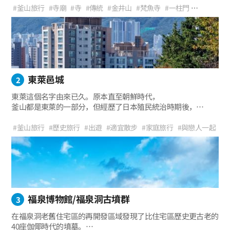
位於以美麗溪谷和秀麗山勢著稱的金井山山腳，
#釜山旅行
#寺廟
#寺
#傳統
#金井山
#梵魚寺
#一柱門
一年四季都有絡繹不絕的訪客。
#大雄殿
#石塔
#溪谷
#散步
#楓葉
#登山
#旅遊
#推薦旅行
#歷史旅行
#適宜散步的地方
#與父母同遊
#一個人的旅遊
#家庭旅遊
東萊邑城
2
東萊這個名字由來已久。原本直至朝鮮時代，
釜山都是東萊的一部分，但經歷了日本殖民統治時期後，
立場發生了改變。如果沒有日本殖民統治時期，現在說不定會是
“東萊廣域市釜山區”吧。
#釜山旅行
#歷史旅行
#出遊
#適宜散步
#家庭旅行
#與戀人一起
讓我們去看看包圍著過去是釜山本身的東萊的東萊邑城吧。
#與朋友一起
#楓葉之旅
#北門
#人生門
#東將台
#西將台
#北將台
#釜山值得去的地方
#推薦旅行
福泉博物館/福泉洞古墳群
3
在福泉洞老舊住宅區的再開發區域發現了比住宅區歷史更古老的
40座伽倻時代的墳墓。