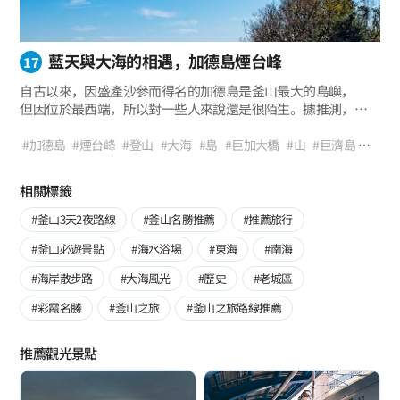
藍天與大海的相遇，加德島煙台峰
17
自古以來，因盛產沙參而得名的加德島是釜山最大的島嶼，
但因位於最西端，所以對一些人來說還是很陌生。據推測，
從新石器時代開始就有人類在加德島生活。從歷史角度來看，
也是經歷了壬辰倭亂和日本殖民統治時期，
#加德島
#煙台峰
#登山
#大海
#島
#巨加大橋
#山
#巨濟島
與日本有著漫長孽緣的島嶼。煙台峰位於島上的最高處，
#烽火台
#釜山登山
#釜山健行
#家庭旅行
#釜山必遊景點
將有著許多故事的加德島的歷史一直緊緊懷抱至今。
#釜山一日遊路線
#觀景點
#拍照區
相關標籤
#釜山3天2夜路線
#釜山名勝推薦
#推薦旅行
#釜山必遊景點
#海水浴場
#東海
#南海
#海岸散步路
#大海風光
#歷史
#老城區
#彩霞名勝
#釜山之旅
#釜山之旅路線推薦
推薦觀光景點