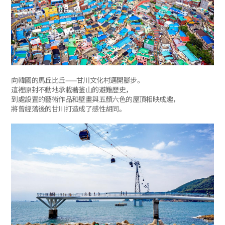
向韓國的馬丘比丘——甘川文化村邁開腳步。
這裡原封不動地承載著釜山的避難歷史，
到處設置的藝術作品和壁畫與五顏六色的屋頂相映成趣，
將曾經落後的甘川打造成了感性胡同。