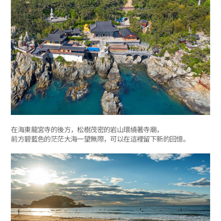
在海東龍宮寺的後方，松樹茂密的岩山環繞著寺廟，
前方碧藍色的茫茫大海一望無際，可以在這裡留下新的回憶。