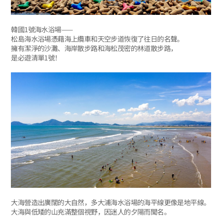
韓國1號海水浴場——
松島海水浴場憑藉海上纜車和天空步道恢復了往日的名聲。
擁有潔淨的沙灘、海岸散步路和海松茂密的林道散步路，
是必遊清單1號！
大海營造出廣闊的大自然，多大浦海水浴場的海平線更像是地平線。
大海與低矮的山充滿整個視野，因迷人的夕陽而聞名。