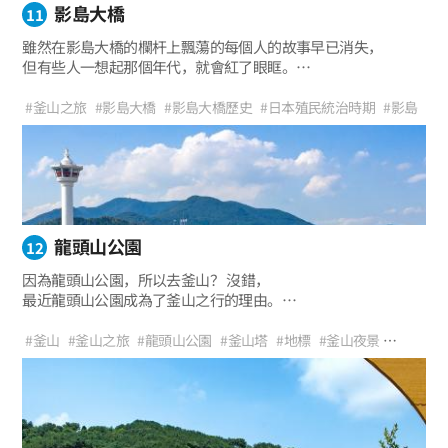
影島大橋
11
雖然在影島大橋的欄杆上飄蕩的每個人的故事早已消失，
但有些人一想起那個年代，就會紅了眼眶。
這是戰爭期間與家人生離死別時，一定要活下來，
在影島大橋相見的含淚許諾的空間。 寫作Yeongdodaegyo，
#釜山之旅
#影島大橋
#影島大橋歷史
#日本殖民統治時期
#影島
讀作Yeongdodari 。
#影島之旅
#跳開橋
#影島大橋開啟時間
#難民
#離散家庭
#韓國戰爭
#釜山影島
#釜山回憶
#歷史之旅
#釜山大橋
#原城市中心之旅
龍頭山公園
12
因為龍頭山公園，所以去釜山？ 沒錯，
最近龍頭山公園成為了釜山之行的理由。
如果說釜山東部區域有著名的海雲台，
那麼中部區域的南浦洞就是最熱門的旅遊地。
#釜山
#釜山之旅
#龍頭山公園
#釜山塔
#地標
#釜山夜景
其中的龍頭山公園是來釜山旅遊的人們必去的釜山代表性地標。
#旅遊路線
#家庭旅行
#推薦行程
#視野遼闊的地方
#治愈
#與朋友同遊
#特麗愛
#原城市中心之旅
#與戀人同遊
#四季
#約會路線
#拍照區