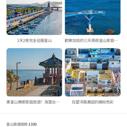
3天2夜完全征服釜山
歡樂加倍的三天兩夜釜山家庭旅遊
東釜山療癒家庭旅遊！海雲台、機張
在望洋路邂逅的繽紛色彩
釜山旅遊諮詢
1330