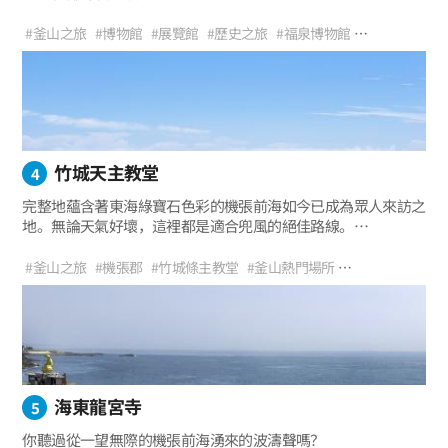
這是沒有盜墓痕蹟的完美伽倻王國古墳，出土了金銅冠、陶器、
盔甲、頭盔等眾多遺物。
#釜山之旅
#博物館
#展覽館
#歷史之旅
#福泉博物館
福泉博物館裡陳列著代表伽倻優秀鐵器文化的遺物和各種墳墓形
#福泉洞古墳群
#親子遊
#散步好去處
#釜山必遊景點
態。 ※2024.11.20（三）～12.09（一）臨時公休 /
戶外展覽館照常開放
竹城天主教堂
4
完整地蘊含著東海綠寶石色彩的機張前海如今已成為眾人來訪之
地。無論天氣好壞，這裡都是適合兜風的絕佳路線。
人們為了來風景美麗的浪漫咖啡館特意來到機張，
他們必去的地方就是機張的竹城天主教堂。
#釜山之旅
#機張郡
#竹城條主教堂
#釜山熱門場所
#竹城夢想外景地
#釜山約會路線
#機張竹城天主教堂
#大海風景
#兜風路線
#機張海岸散步路
#觀景點
#拍照區
#海洋之旅
#意境照片
#風景優美的地方
#與戀人同遊
海東龍宮寺
5
你聽過從一望無際的機張前海湧來的波濤聲嗎？