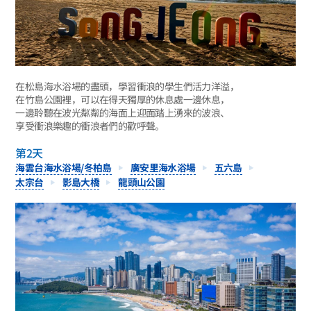
在松島海水浴場的盡頭，學習衝浪的學生們活力洋溢，
在竹島公園裡，可以在得天獨厚的休息處一邊休息，
一邊聆聽在波光粼粼的海面上迎面踏上湧來的波浪、
享受衝浪樂趣的衝浪者們的歡呼聲。
第2天
海雲台海水浴場/冬柏島
廣安里海水浴場
五六島
太宗台
影島大橋
龍頭山公園