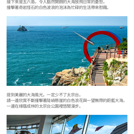
接下來是五六島，令人豁然開朗的大海放飛日常的憂愁，
撞擊著奇岩怪石的白色波浪的泡沫為忙碌的生活帶來慰藉。
提到美麗的大海風光，一定少不了太宗台。
請一邊欣賞不斷撞擊著陡峭懸崖的白色浪花與一望無際的蔚藍大海，
一邊在綠蔭成林的太宗台公園裡悠閒漫步。