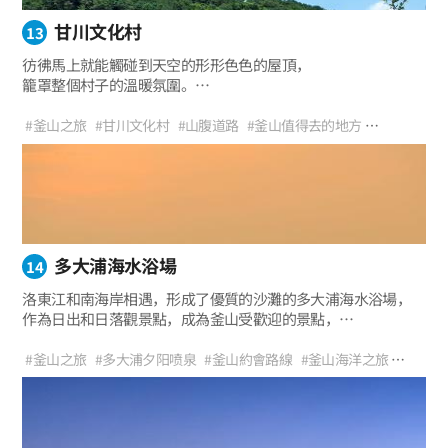
甘川文化村
13
彷彿馬上就能觸碰到天空的形形色色的屋頂，
籠罩整個村子的溫暖氛圍。
井然有序的階梯式村莊展現著甘川文化村獨特的魅力
#釜山之旅
#甘川文化村
#山腹道路
#釜山值得去的地方
#甘川浪漫韓服
#釜山旅行路線
#地標
#老城區之旅
#釜山名勝
#釜山旅遊路線
#釜山Guesthouse
#韓國馬丘比丘
#釜山夜景
#原城市中心之旅
#人生照
多大浦海水浴場
14
洛東江和南海岸相遇，形成了優質的沙灘的多大浦海水浴場，
作為日出和日落觀景點，成為釜山受歡迎的景點，
是可以盡情享受大自然賜予的迷人景觀的好去處。
#釜山之旅
#多大浦夕阳喷泉
#釜山約會路線
#釜山海洋之旅
#釜山值得去的地方
#多大浦海水浴場
#釜山海水浴場
#釜山夕陽
#與朋友同遊
#與孩子同遊
#與家人同遊
#自然
#觀景點
#拍照區
#海洋之旅