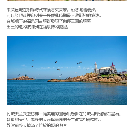
東萊邑城在朝鮮時代守護著東萊府，沿著城牆漫步，
可以發現這裡印刻著壬辰倭亂時期最大激戰地的痕跡。
在城牆下的福泉洞古墳群發現了伽倻王國的墳墓，
出土的遺物被陳列在福泉博物館裡。
竹城天主教堂彷彿一幅美麗的畫卷般懸掛在竹城村岸邊岩石盡頭。
碧藍的天空、翡綠的大海與美麗的天主教堂相得益彰，
教堂前整天擠滿了忙於拍照的遊客。