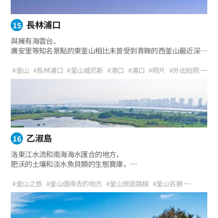
長林浦口
15
與擁有海雲台、
廣安里等知名景點的東釜山相比未曾受到青睞的西釜山最近深受
歡迎。
長林浦口通過釜山威尼斯GRAM等SNS開始變得眾所周知，
#釜山
#長林浦口
#釜山威尼斯
#港口
#浦口
#照片
#外出拍照
被稱為釜山的威尼斯，
#漁村
#碼頭
#意大利
#威尼斯
#釜山約會路線
#散步
是受到許多遊客喜愛的人生最美照片拍照點。
#人生9連拍
#魚糕
#釜山之旅
#釜山特色之旅
#熱門場所
#與戀人同遊
乙淑島
16
洛東江水流和南海海水匯合的地方，
肥沃的土壤和淡水魚貝類的生態寶庫，
得益於寬廣的土地和豐富的食物，是冬季候鳥聚集的地方，
探訪釜山美麗的島嶼——乙淑島。
#釜山之旅
#釜山值得去的地方
#釜山旅遊路線
#釜山名勝
#洛東江
#乙淑島
#釜山約會路線
#乙淑島生態公園
#釜山海鷗路
#洛東江河口生態中心
#日落名勝
#與孩子同遊
#與朋友同遊