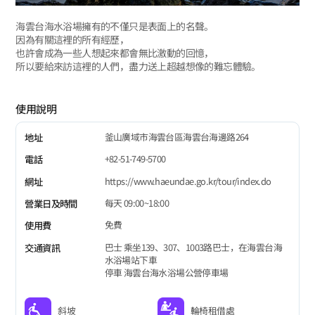
海雲台海水浴場擁有的不僅只是表面上的名聲。
因為有關這裡的所有經歷，
也許會成為一些人想起來都會無比激動的回憶，
所以要給來訪這裡的人們，盡力送上超越想像的難忘體驗。
使用說明
釜山廣域市海雲台區海雲台海邊路264
地址
+82-51-749-5700
電話
https://www.haeundae.go.kr/tour/index.do
網址
每天 09:00~18:00
營業日及時間
免費
使用費
巴士 乘坐139、307、1003路巴士，在海雲台海
交通資訊
水浴場站下車
停車 海雲台海水浴場公營停車場
斜坡
輪椅租借處