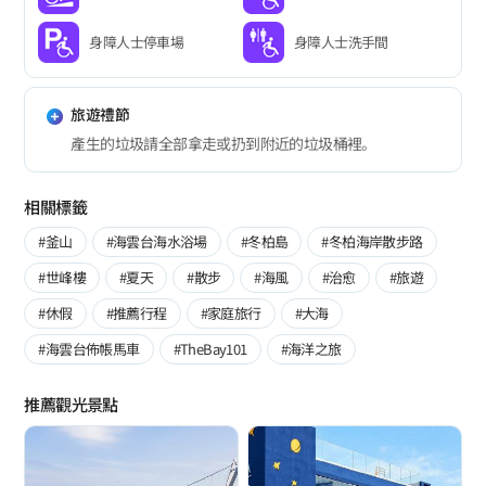
身障人士停車場
身障人士洗手間
旅遊禮節
產生的垃圾請全部拿走或扔到附近的垃圾桶裡。
相關標籤
#釜山
#海雲台海水浴場
#冬柏島
#冬柏海岸散步路
#世峰樓
#夏天
#散步
#海風
#治愈
#旅遊
#休假
#推薦行程
#家庭旅行
#大海
#海雲台佈帳馬車
#TheBay101
#海洋之旅
推薦觀光景點