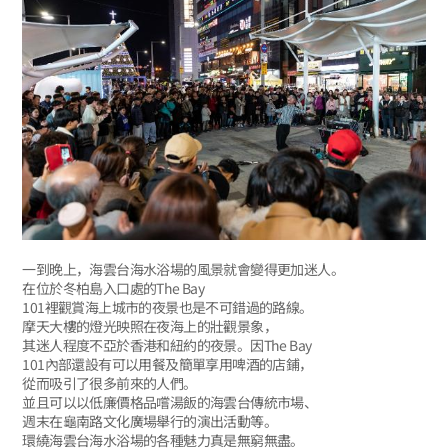
一到晚上，海雲台海水浴場的風景就會變得更加迷人。
在位於冬柏島入口處的The Bay
101裡觀賞海上城市的夜景也是不可錯過的路線。
摩天大樓的燈光映照在夜海上的壯觀景象，
其迷人程度不亞於香港和紐約的夜景。因The Bay
101內部還設有可以用餐及簡單享用啤酒的店鋪，
從而吸引了很多前來的人們。
並且可以以低廉價格品嚐湯飯的海雲台傳統市場、
週末在龜南路文化廣場舉行的演出活動等。
環繞海雲台海水浴場的各種魅力真是無窮無盡。