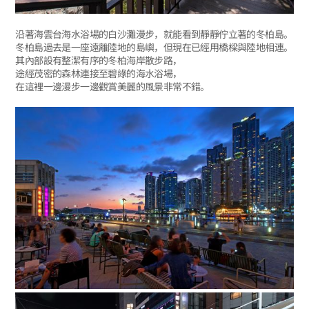
沿著海雲台海水浴場的白沙灘漫步，就能看到靜靜佇立著的冬柏島。
冬柏島過去是一座遠離陸地的島嶼，但現在已經用橋樑與陸地相連。
其內部設有整潔有序的冬柏海岸散步路，
途經茂密的森林連接至碧綠的海水浴場，
在這裡一邊漫步一邊觀賞美麗的風景非常不錯。