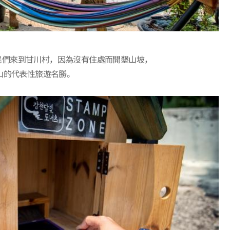
民們來到甘川村，因為沒有住處而開墾山坡，
山的代表性旅遊名勝。