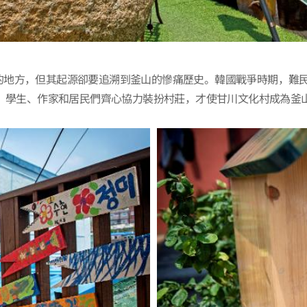
的地方，但其起源卻要追溯到釜山的慘痛歷史。韓國戰爭時期，難
目，學生、作家和居民們齊心協力裝扮村莊，才使甘川文化村成為釜