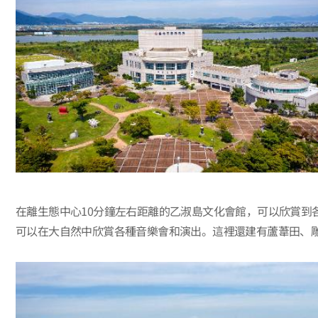
在離生態中心10分鐘左右距離的乙淑島文化會館，可以欣賞到
可以在大自然中欣賞各種音樂會和演出。這裡還建有蘆葦田、