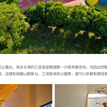
以看出，鳥多水清的乙淑島是韓國第一大候鳥棲息地，也因此而聞名
覽。這裡有峨嵋山觀景台、乙淑島候鳥公園等，還可以參觀有關洛