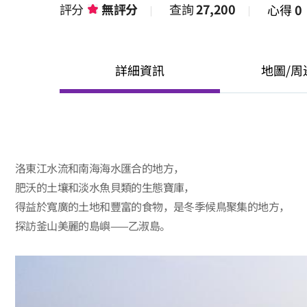
評分
無評分
查詢
27,200
心得
0
詳細資訊
地圖/周
洛東江水流和南海海水匯合的地方，
肥沃的土壤和淡水魚貝類的生態寶庫，
得益於寬廣的土地和豐富的食物，是冬季候鳥聚集的地方，
探訪釜山美麗的島嶼——乙淑島。