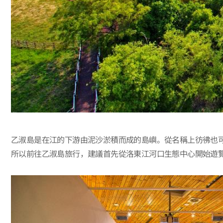
乙淑島是在江的下游由泥沙淤積而成的島嶼。從名稱上彷彿也可
所以前往乙淑島旅行，建議首先從洛東江河口生態中心開始遊