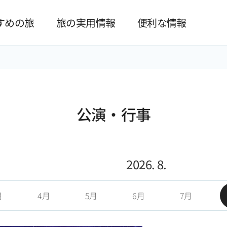
본문 바로가기
すめの旅
旅の実用情報
便利な情報
公演·行事
2026. 8.
月
4月
5月
6月
7月