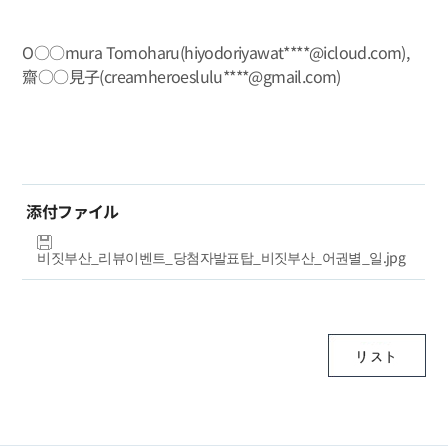
O○○mura Tomoharu(hiyodoriyawat****@icloud.com),
齋○○見子(creamheroeslulu****@gmail.com)
添付ファイル
비짓부산_리뷰이벤트_당첨자발표탑_비짓부산_어권별_일.jpg