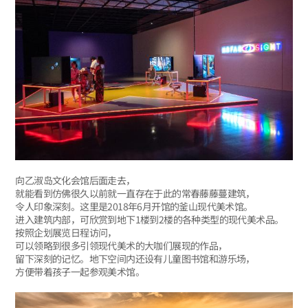
向乙淑岛文化会馆后面走去，
就能看到仿佛很久以前就一直存在于此的常春藤藤蔓建筑，
令人印象深刻。这里是2018年6月开馆的釜山现代美术馆。
进入建筑内部，可欣赏到地下1楼到2楼的各种类型的现代美术品。
按照企划展览日程访问，
可以领略到很多引领现代美术的大咖们展现的作品，
留下深刻的记忆。地下空间内还设有儿童图书馆和游乐场，
方便带着孩子一起参观美术馆。