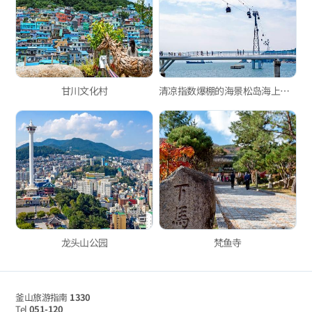
甘川文化村
清凉指数爆棚的海景松岛海上缆车！
龙头山公园
梵鱼寺
釜山旅游指南
1330
Tel
051-120