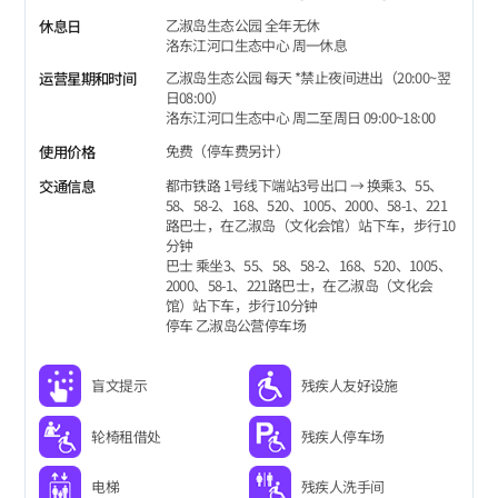
乙淑岛生态公园 全年无休
休息日
洛东江河口生态中心 周一休息
乙淑岛生态公园 每天 *禁止夜间进出（20:00~翌
运营星期和时间
日08:00）
洛东江河口生态中心 周二至周日 09:00~18:00
免费（停车费另计）
使用价格
都市铁路 1号线下端站3号出口 → 换乘3、55、
交通信息
58、58-2、168、520、1005、2000、58-1、221
路巴士，在乙淑岛（文化会馆）站下车，步行10
分钟
巴士 乘坐3、55、58、58-2、168、520、1005、
2000、58-1、221路巴士，在乙淑岛（文化会
馆）站下车，步行10分钟
停车 乙淑岛公营停车场
盲文提示
残疾人友好设施
轮椅租借处
残疾人停车场
电梯
残疾人洗手间