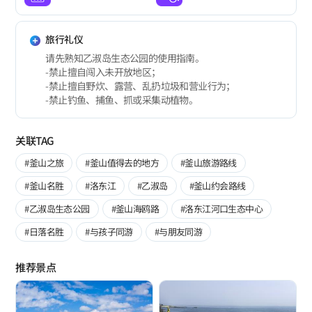
旅行礼仪
请先熟知乙淑岛生态公园的使用指南。
-禁止擅自闯入未开放地区；
-禁止擅自野炊、露营、乱扔垃圾和营业行为；
-禁止钓鱼、捕鱼、抓或采集动植物。
关联TAG
#釜山之旅
#釜山值得去的地方
#釜山旅游路线
#釜山名胜
#洛东江
#乙淑岛
#釜山约会路线
#乙淑岛生态公园
#釜山海鸥路
#洛东江河口生态中心
#日落名胜
#与孩子同游
#与朋友同游
推荐景点