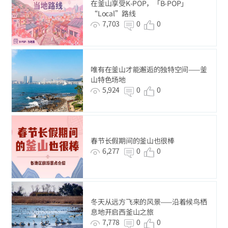
在釜山享受K-POP，「B-POP」
“Local”路线
7,703
0
0
唯有在釜山才能邂逅的独特空间——釜
山特色场地
5,924
0
0
春节长假期间的釜山也很棒
6,277
0
0
冬天从远方飞来的风景——沿着候鸟栖
息地开启西釜山之旅
7,778
0
0