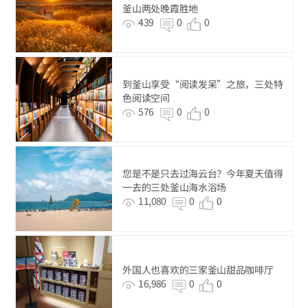
釜山两处晚霞胜地
439
0
0
到釜山享受“阅读发呆”之旅，三处特
色阅读空间
576
0
0
您是不是只去过海云台？今年夏天值得
一去的三处釜山海水浴场
11,080
0
0
外国人也喜欢的三家釜山甜品咖啡厅
16,986
0
0