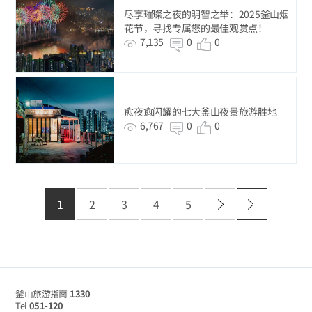
尽享璀璨之夜的明智之举：2025釜山烟
花节，寻找专属您的最佳观赏点！
7,135
0
0
愈夜愈闪耀的七大釜山夜景旅游胜地
6,767
0
0
1
2
3
4
5
釜山旅游指南
1330
Tel
051-120