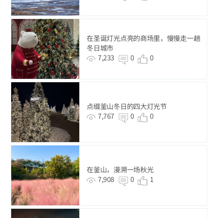
在圣诞灯光点亮的商场里，慢慢走一趟
冬日城市
7,233
0
0
点缀釜山冬日的四大灯光节
7,767
0
0
在釜山，漫溯一场秋光
7,908
0
1