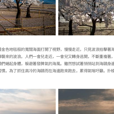
著金色地毯般的寬闊海面打開了視野，慢慢走近，只見波浪拍擊著
陣襲來的波浪。人們一會兒走近，一會兒又轉身逃開，不斷重複著
鷗們蜷起身體，躲避著發脾氣的海風。雖然想試著悄悄站到海鷗身
習慣。為了抓住高冷的海鷗而在海邊跑來跑去，累得氣喘吁籲。扑