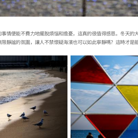
的事情便能不費力地擺脫煩惱和擔憂，這真的很值得感恩。冬天的
無限靜謐的氛圍，讓人不禁懷疑海濱也可以如此寧靜嗎？這時才是