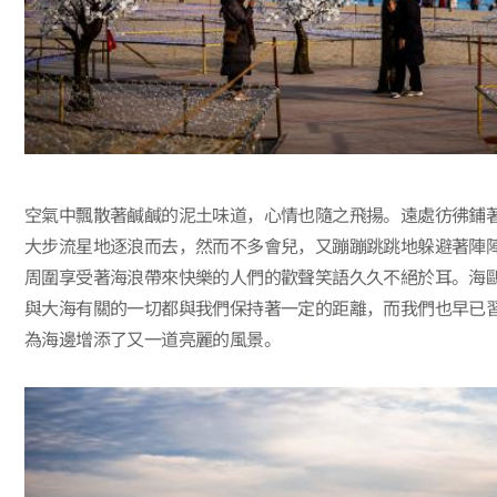
空氣中飄散著鹹鹹的泥土味道，心情也隨之飛揚。遠處彷彿鋪
大步流星地逐浪而去，然而不多會兒，又蹦蹦跳跳地躲避著陣
周圍享受著海浪帶來快樂的人們的歡聲笑語久久不絕於耳。海
與大海有關的一切都與我們保持著一定的距離，而我們也早已
為海邊增添了又一道亮麗的風景。