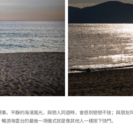
憾事。平靜的海濱風光，與戀人同遊時，會感到戀戀不捨；與朋友
。暢游海雲台的最後一項儀式就是像其他人一樣按下快門。