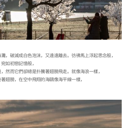
海灘，破滅成白色泡沫，又遠遠離去。彷彿馬上浮起思念般，
，宛如初戀記憶般，
邊，然而它們卻總是扑騰著翅膀飛走。就像海浪一樣，
棱著翅膀，在空中飛翔的海鷗像海平線一樣，