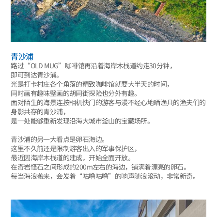
青沙浦
路过“OLD MUG”咖啡馆再沿着海岸木栈道约走30分钟，
即可到达青沙浦。
光是打卡村庄各个角落的精致咖啡馆就要大半天的时间，
同时画有趣味壁画的胡同街探险也分外有趣。
面对陌生的海景连按相机快门的游客与漫不经心地晒渔具的渔夫们的
身影共存的青沙浦，
是一处能够重新发现沿海大城市釜山的宝藏场所。
青沙浦的另一大看点是卵石海边。
这里不久前还是限制游客出入的军事保护区，
最近因海岸木栈道的建成，开始全面开放。
在奇岩怪石之间形成的200m左右的海边，铺满着漂亮的卵石。
每当海浪袭来，会发着“咕噜咕噜”的响声随浪滚动，非常新奇。