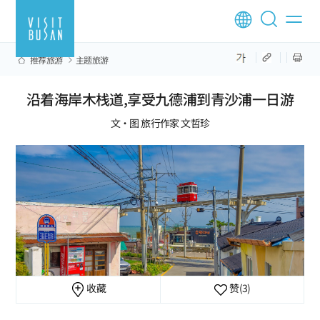
推荐旅游
主题旅游
沿着海岸木栈道,享受九德浦到青沙浦一日游
文·图 旅行作家 文哲珍
收藏
赞
(3)