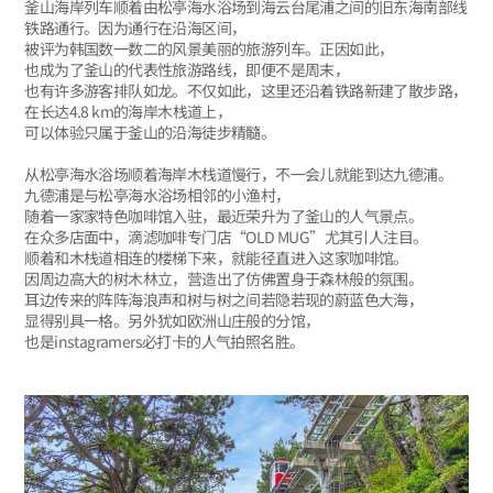
釜山海岸列车顺着由松亭海水浴场到海云台尾浦之间的旧东海南部线
铁路通行。因为通行在沿海区间，
被评为韩国数一数二的风景美丽的旅游列车。正因如此，
也成为了釜山的代表性旅游路线，即便不是周末，
也有许多游客排队如龙。不仅如此，这里还沿着铁路新建了散步路，
在长达4.8 km的海岸木栈道上，
可以体验只属于釜山的沿海徒步精髓。
从松亭海水浴场顺着海岸木栈道慢行，不一会儿就能到达九德浦。
九德浦是与松亭海水浴场相邻的小渔村，
随着一家家特色咖啡馆入驻，最近荣升为了釜山的人气景点。
在众多店面中，滴滤咖啡专门店“OLD MUG”尤其引人注目。
顺着和木栈道相连的楼梯下来，就能径直进入这家咖啡馆。
因周边高大的树木林立，营造出了仿佛置身于森林般的氛围。
耳边传来的阵阵海浪声和树与树之间若隐若现的蔚蓝色大海，
显得别具一格。另外犹如欧洲山庄般的分馆，
也是instagramers必打卡的人气拍照名胜。