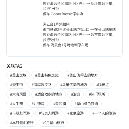
换乘海云台区10路小区巴士 → 新址车站下车，
步行1分钟
停车 Ocean Breeze停车场
海云台1号烤蛤蜊
都市铁路2号线苌山站7号出口 → 在苌山站车站
换乘海云台区10路小区巴士 → 超市车站下车，
步行5分钟
停车 海云台1号烤蛤蜊停车场
关联TAG
#釜山之旅
#釜山特色之旅
#釜山值得去的地方
#漫步街
#海岸散步路
#风景优美的地方
#观景点
#大海风景
#适合散步的地方
#治愈
#热门场所
#人生照
#九德浦
#青沙浦
#釜山绿色铁道
#与朋友同游
#与恋人同游
#家庭旅游
#一个人的旅游
#本月釜山旅行
#9月釜山旅行