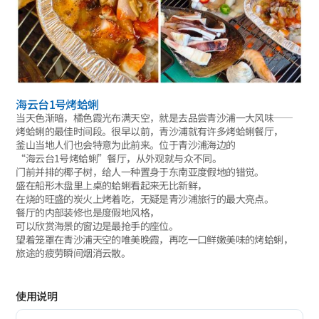
海云台1号烤蛤蜊
当天色渐暗，橘色霞光布满天空，就是去品尝青沙浦一大风味——
烤蛤蜊的最佳时间段。很早以前，青沙浦就有许多烤蛤蜊餐厅，
釜山当地人们也会特意为此前来。位于青沙浦海边的
“海云台1号烤蛤蜊”餐厅，从外观就与众不同。
门前并排的椰子树，给人一种置身于东南亚度假地的错觉。
盛在船形木盘里上桌的蛤蜊看起来无比新鲜，
在烧的旺盛的炭火上烤着吃，无疑是青沙浦旅行的最大亮点。
餐厅的内部装修也是度假地风格，
可以欣赏海景的窗边是最抢手的座位。
望着笼罩在青沙浦天空的唯美晚霞，再吃一口鲜嫩美味的烤蛤蜊，
旅途的疲劳瞬间烟消云散。
使用说明