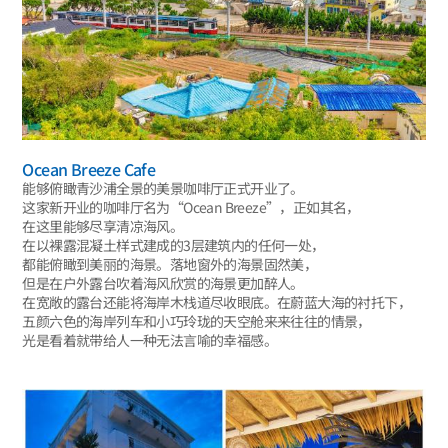
Ocean Breeze Cafe
能够俯瞰青沙浦全景的美景咖啡厅正式开业了。
这家新开业的咖啡厅名为“Ocean Breeze”，正如其名，
在这里能够尽享清凉海风。
在以裸露混凝土样式建成的3层建筑内的任何一处，
都能俯瞰到美丽的海景。落地窗外的海景固然美，
但是在户外露台吹着海风欣赏的海景更加醉人。
在宽敞的露台还能将海岸木栈道尽收眼底。在蔚蓝大海的衬托下，
五颜六色的海岸列车和小巧玲珑的天空舱来来往往的情景，
光是看着就带给人一种无法言喻的幸福感。