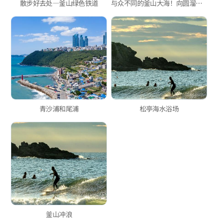
散步好去处—釜山绿色铁道
与众不同的釜山大海！向圆溜溜的卵石海边出发~
青沙浦和尾浦
松亭海水浴场
釜山冲浪