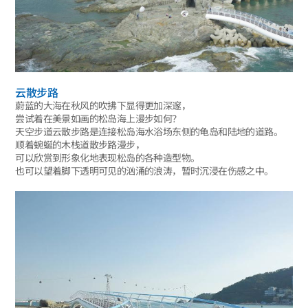
云散步路
蔚蓝的大海在秋风的吹拂下显得更加深邃，
尝试着在美景如画的松岛海上漫步如何？
天空步道云散步路是连接松岛海水浴场东侧的龟岛和陆地的道路。
顺着蜿蜒的木栈道散步路漫步，
可以欣赏到形象化地表现松岛的各种造型物。
也可以望着脚下透明可见的汹涌的浪涛，暂时沉浸在伤感之中。