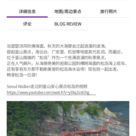
详细信息
地图/周边景点
旅行照片
评论
BLOG REVIEW
当瑟瑟凉风吹拂海面，秋天的大海便会泛起浪漫的波涛。
提起釜山景点，海云台、广安里、机张等地是其代名词。而最近，
位于釜山南端的“松岛”作为一个充满浪漫的秋季景点，
正在人气飙升。从海景绝美的岩南公园到横跨海面的松岛海上缆车，
还有享有东方那不勒斯美誉的松岛海水浴场！现在就一起出发，
畅享松岛一日游！
Seoul Walker走过的釜山安心景点松岛的视频
https://www.youtube.com/watch?v=yDiq3JzI1hg