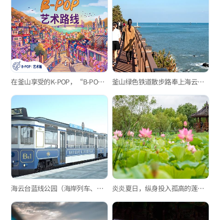
在釜山享受的K-POP，“B-POP”‘艺术’路线
釜山绿色铁道散步路奉上海云台海边列车的浪漫
海云台蓝线公园（海岸列车、天空舱）
炎炎夏日，纵身投入孤高的莲花海洋