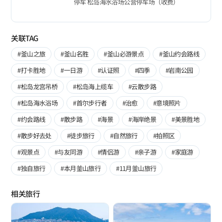
停车 松岛海水浴场公营停车场（收费）
关联TAG
#釜山之旅
#釜山名胜
#釜山必游景点
#釜山约会路线
#打卡胜地
#一日游
#认证照
#四季
#岩南公园
#松岛龙宫吊桥
#松岛海上缆车
#云散步路
#松岛海水浴场
#首尔步行者
#治愈
#意境照片
#约会路线
#散步路
#海景
#海岸绝景
#美景胜地
#散步好去处
#徒步旅行
#自然旅行
#拍照区
#观景点
#与友同游
#情侣游
#亲子游
#家庭游
#独自旅行
#本月釜山旅行
#11月釜山旅行
相关旅行