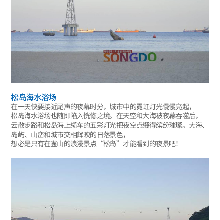
松岛海水浴场
在一天快要接近尾声的夜幕时分，城市中的霓虹灯光慢慢亮起，
松岛海水浴场也随即陷入恍惚之境。在天空和大海被夜幕吞噬后，
云散步路和松岛海上缆车的五彩灯光把夜空点缀得缤纷璀璨。大海、
岛屿、山峦和城市交相辉映的日落景色，
想必是只有在釜山的浪漫景点“松岛”才能看到的夜景吧！