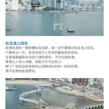
松岛海上缆车
若想在高处一眼俯瞰松岛风景，就一定不要错过松岛海上缆车。
只要坐过一次，肯定会成为人生中的最佳缆车体验。
在离海面最高86米处行驶的缆车，不仅仅是刺激，
更是让人惊心动魄。但是大可不必担心！
脚下广阔无边的海景会让你瞬间忘却前一秒的恐惧，
情不自禁地连连赞叹。