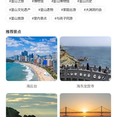
#釜山之旅
#博物馆
#釜山博物馆
#釜山历史
#釜山文化遗产
#釜山遗物
#家庭出游
#大渊洞约会
#釜山旅游
#室内景点
#与孩子同游
推荐景点
海云台
海东龙宫寺