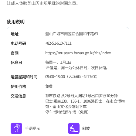
让成人体验釜山历史所承载的时间之重。
使用说明
釜山广域市南区联合国和平路63
地址
+82-51-610-7111
电话号码
https://museum.busan.go.kr/zhs/index
官网
每周一、1月1日
休息日
※ 但是，周一为公休日时，次日休馆。
09:00~18:00（入场截止到17:00）
运营星期和时间
免费
使用价格
都市铁路 从2号线大渊站1号出口步行10分钟
交通信息
巴士 乘坐138、138-1、1006路巴士，在市立博物
馆•釜山文化会馆站下车
停车 博物馆停车场（免费）
手语提示
斜坡