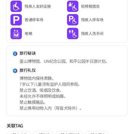
残疾人友好设施
轮椅租借处
普通停车场
残疾人停车场
电梯
残疾人洗手间
旅行秘诀
釜山博物馆、UN纪念公园、和平公园半日游计划。
旅行礼仪
博物馆内保持肃静。
7岁以下儿童须有监护人陪同参观。
禁止饮酒、吸烟及饮食。
未经允许不得照明或拍摄。
禁止触摸展品。
禁止携带动物入内（导盲犬除外）。
关联TAG