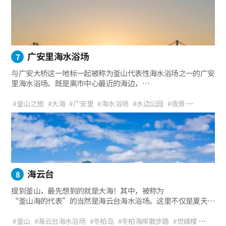
#特丽爱
#原城市中心之旅
#与恋人同游
#四季
#约会路线
#拍照区
广安里海水浴场
7
与广安大桥这一地标一起被称为釜山代表性海水浴场之一的广安
里海水浴场。既是离市中心最近的海边，
也称得上是釜山年轻人们的圣地。
可以满足来自韩国各地游客们口味的多样的美食店盛宴，
#釜山之旅
#大海
#广安里
#海水浴场
#水边公园
#夜景
海景咖啡屋，位于胡同各处的特色空间，
#广安大桥
#海洋运动
#香蕉船
#冲浪
#立桨冲浪
#咖啡馆
加上一到春天满街都会被渲染成粉色的南川洞樱花街。
#生鱼片中心
#拍照区
#家庭旅行
#广安里海水浴场
除了洁白的白沙滩和蔚蓝的大海，广安里蕴藏的魅力无穷无尽。
#与孩子一同体验
#夏季休假
#与恋人同游
#自然
#与朋友同游
#手工啤酒
#夜景地标
#海洋之旅
海云台
8
提到釜山，最先想到的就是大海！其中，被称为
“釜山海的代表”的当然是海云台海水浴场。这里不仅是夏天，
一年四季只要是前来釜山旅游的游客，
那么至少都会去一次的地方。
#釜山
#海云台海水浴场
#冬柏岛
#冬柏海岸散步路
#世峰楼