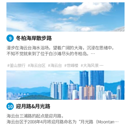
海云台海水浴场是比其他任何地方都能更加感受到釜山活力氛围
#夏天
#散步
#海风
#治愈
#旅游
#休假
#家庭旅行
#大海
的场所。
#海云台布帐马车
#TheBay101
#海洋之旅
冬柏海岸散步路
9
漫步在海云台海水浴场，望着广阔的大海，沉浸在思绪中，
不知不觉就来到了位于白沙滩尽头的冬柏岛。
这里本是一座岛屿，但在漫长的岁月中，
因沉积导致与陆地相连，不过釜山人仍然将这里称之为冬柏岛。
#釜山旅行
#海云台区
#海云台
#世峰楼
#大海风景
#海云台冬柏岛
#山茶花
#冬柏公园海岸散步路
#索桥
#人鱼像
#APEC
#海云台散步路
#情侣游
#家庭游
#步道
#海鸥路
#推荐旅行
迎月路&月光路
10
海云台三浦路的起点是迎月路，
海云台区于2008年4月将迎月路命名为“月光路（Moontan
Road）”，组建了步行路线。 白天望着蔚蓝的大海漫步，