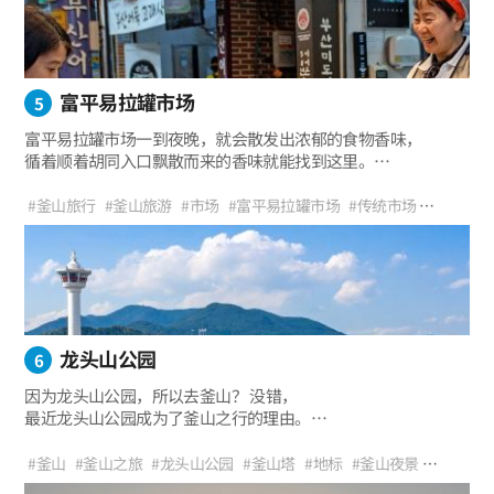
富平易拉罐市场
5
富平易拉罐市场一到夜晚，就会散发出浓郁的食物香味，
循着顺着胡同入口飘散而来的香味就能找到这里。
富平易拉罐市场紧挨着国际市场。
在南浦洞一带逛来逛去的话，
#釜山旅行
#釜山旅游
#市场
#富平易拉罐市场
#传统市场
经常会分不清国际市场和富平易拉罐市场，
#历史旅行
#出游
#市场美食店
#特色体验
#复古
#一年四季
这两个市场最大的区别就是，国际市场是“万物市场”，
#釜山吃播
#美食
#市场小吃
#鱼糕
#拌粉条
#油豆腐
#夜市
而富平易拉罐市场是“美食市场”。
#原城市中心之旅
龙头山公园
6
因为龙头山公园，所以去釜山？ 没错，
最近龙头山公园成为了釜山之行的理由。
如果说釜山东部区域有著名的海云台，
那么中部区域的南浦洞就是最热门的旅游地。
#釜山
#釜山之旅
#龙头山公园
#釜山塔
#地标
#釜山夜景
其中的龙头山公园是来釜山旅游的人们必去的釜山代表性地标。
#旅游路线
#家庭旅行
#视野辽阔的地方
#治愈
#与朋友同游