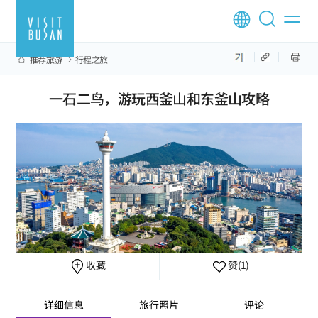
推荐旅游
行程之旅
一石二鸟，游玩西釜山和东釜山攻略
收藏
赞
(1)
详细信息
旅行照片
评论