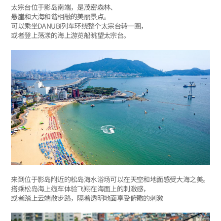
太宗台位于影岛南端，是茂密森林、
悬崖和大海和谐相融的美丽景点。
可以乘坐DANUBI列车环绕整个太宗台转一圈，
或者登上荡漾的海上游览船眺望太宗台。
来到位于影岛附近的松岛海水浴场可以在天空和地面感受大海之美。
搭乘松岛海上缆车体验飞翔在海面上的刺激感，
或者踏上云端散步路，隔着透明地面享受俯瞰的刺激