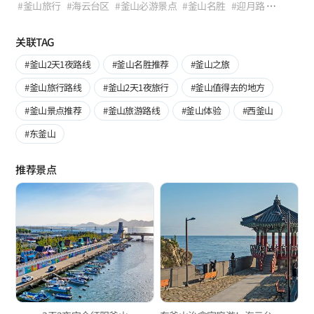
晚上迎着月光漫步。 如果说巴黎有蒙马特山丘，
#釜山旅行
#海云台区
#釜山必游景点
#釜山名胜
#迎月路
那么釜山就有迎月路。
#月光路
#釜山兜风路线
#海云台
#釜山夜景
#海波朗路
#海鸥路
#治愈
#散步
#樱花
#松林道
关联TAG
#釜山2天1夜路线
#釜山名胜推荐
#釜山之旅
#釜山旅行路线
#釜山2天1夜旅行
#釜山值得去的地方
#釜山景点推荐
#釜山旅游路线
#釜山体验
#西釜山
#东釜山
推荐景点