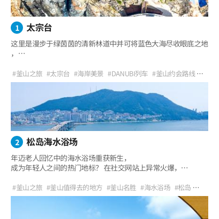
太宗台
1
这里是漫步于绿茵茵的清新林道中并可将蓝色大海尽收眼底之地
，
这里是常年被海浪拍打形成各种神秘色彩的岩石海岸展现其秀丽
美景之地。这就是釜山影岛南端太宗台。
#釜山之旅
#太宗台
#海岸美景
#DANUBI列车
#釜山约会路线
太宗台因新罗的太宗武烈王被这里的景致迷住，
#与家人度过
#人生照
#影岛灯塔
#灯塔之旅
#观景点
在此享受射箭而得名。它是韩国的必游景点之一，
碧海环绕的奇岩怪石和葱郁的绿茵开心地迎接着每一个访客。
松岛海水浴场
2
年迈老人回忆中的海水浴场重获新生，
成为年轻人之间的热门地标？ 在社交网站上异常火爆，
令人争先恐后上传照片的主人公就是松岛海水浴场。
1913年开放的松岛海水浴场是韩国1号海水浴场，
#釜山之旅
#釜山值得去的地方
#釜山名胜
#海水浴场
#松岛
同时也是拥有100多年历史的海水浴场。
#松岛海水浴场
#松岛海上缆车
#松岛天空步道
#夏季
#避暑之旅
虽然在20世纪60至70年代迎来了鼎盛期，
#家庭旅行
#与孩子同游
#海洋之旅
#釜山约会路线
#观景点
但进入80年代后却成了无人问津的冷清海水浴场。之后，
#拍照区
#人生照