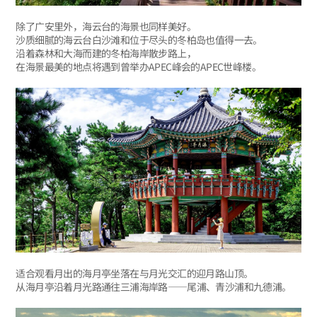
除了广安里外，海云台的海景也同样美好。
沙质细腻的海云台白沙滩和位于尽头的冬柏岛也值得一去。
沿着森林和大海而建的冬柏海岸散步路上，
在海景最美的地点将遇到曾举办APEC峰会的APEC世峰楼。
适合观看月出的海月亭坐落在与月光交汇的迎月路山顶。
从海月亭沿着月光路通往三浦海岸路——尾浦、青沙浦和九德浦。