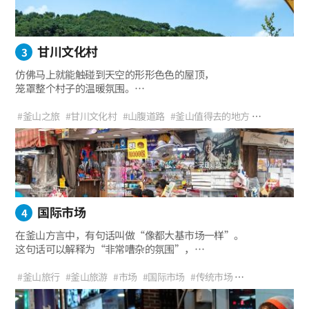
对拥有天然自然环境的松岛海水浴场被损毁感到惋惜的人们聚集
在一起，持续进行整顿，使松岛海水浴场变得比以前更加美丽。
拥有干净的沙滩、清澈的水质、云端散步路和海上缆车，
甘川文化村
如今已经成为每年吸引500多万游客的旅游胜地。
3
仿佛马上就能触碰到天空的形形色色的屋顶，
笼罩整个村子的温暖氛围。
井然有序的阶梯式村庄是展现着独特魅力的甘川文化村。
#釜山之旅
#甘川文化村
#山腹道路
#釜山值得去的地方
#甘川浪漫韩服
#釜山旅行路线
#地标
#老城区之旅
#釜山名胜
#釜山旅游路线
#釜山Guesthouse
#韩国马丘比丘
#釜山夜景
#原城市中心之旅
#人生照
国际市场
4
在釜山方言中，有句话叫做“像都大基市场一样”。
这句话可以解释为“非常嘈杂的氛围”，
都大基市场就是国际市场以前的名字。这个名字甚至作为
“热闹”的固有名词被保留下来，这就是喧哗热闹、
#釜山旅行
#釜山旅游
#市场
#国际市场
#传统市场
人多物多的国际市场。
#电影《国际市场》
#历史旅行
#出游
#市场美食店
#花盆家
#特色体验
#复古
#一年四季
#原城市中心之旅