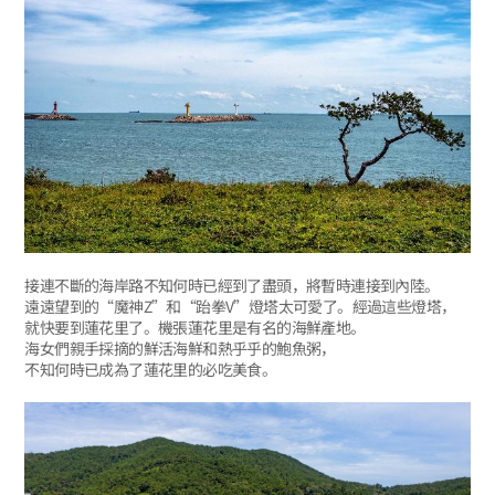
接連不斷的海岸路不知何時已經到了盡頭，將暫時連接到內陸。
遠遠望到的“魔神Z”和“跆拳V”燈塔太可愛了。經過這些燈塔，
就快要到蓮花里了。機張蓮花里是有名的海鮮產地。
海女們親手採摘的鮮活海鮮和熱乎乎的鮑魚粥，
不知何時已成為了蓮花里的必吃美食。