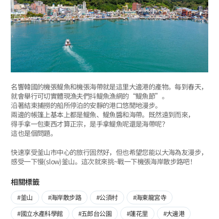
名響韓國的機張鳀魚和機張海帶就是這里大邊港的產物。每到春天，
就會舉行可切實體現漁夫們抖鳀魚漁網的“鳀魚節”。
沿著結束捕撈的船所停泊的安靜的港口悠閒地漫步。
兩邊的帳篷上基本上都是鳀魚、鳀魚醬和海帶。既然遠到而來，
得手拿一包東西才算正宗，是手拿鳀魚呢還是海帶呢？
這也是個問題。
快速享受釜山市中心的旅行固然好，但也希望您能以大海為友漫步，
感受一下慢(slow)釜山。這次就來挑~戰一下機張海岸散步路吧！
相關標籤
#釜山
#海岸散步路
#公須村
#海東龍宮寺
#國立水產科學館
#五郎台公園
#蓮花里
#大邊港