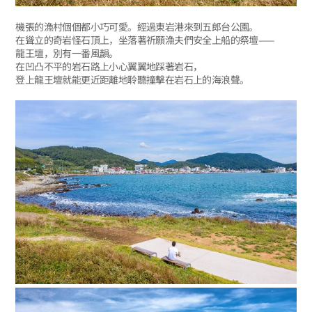
機張的漁村個個都小巧可愛。經過東岩港來到五郎台公園。
在聳立的奇岩怪石頂上，坐落著祈願漁夫們安全上船的祭壇——
龍王壇，別有一番風韻。
在凹凸不平的岩石路上小心翼翼地踩著岩石，
登上龍王壇就能更近距離地聆聽撞擊在岩石上的海浪聲。