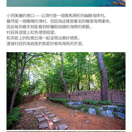
小而美麗的港口——公須村是一個像馬蹄形的幽靜海岸村。
雖然是一個雅緻的漁村，但因為這裡是著名的機張海帶產地，
因此每到春天就能看到晾曬剛採摘的海帶的景觀。
村莊與浪堤上紅色燈塔相望，
和突岩上的松樹丘陵一起呈現出美妙絕景。
連接村莊的海岩是釣魚愛好者和海鳥的天堂。