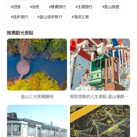
#回憶
#治愈
#推薦旅行
#主題旅行
#釜山旅遊
#徒步旅行
#釜山徒步旅行
#海洋之旅
推薦觀光景點
釜山三大賞楓勝地
相見恨晚的人生景點-釜山單軌電車篇