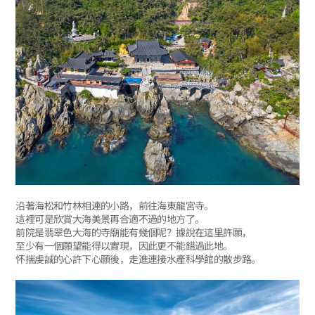
沿著海松和竹林相連的小路，前往海東龍宮寺。
這裡可是欣賞大海美景再合適不過的地方了。
前院是翡翠色大海的寺廟能有幾個呢？據說在這里許願，
至少有一個願望能得以實現，因此更不能錯過此地。
怀揣虔誠的心許下心願後，走進連接水產科學館的散步路。