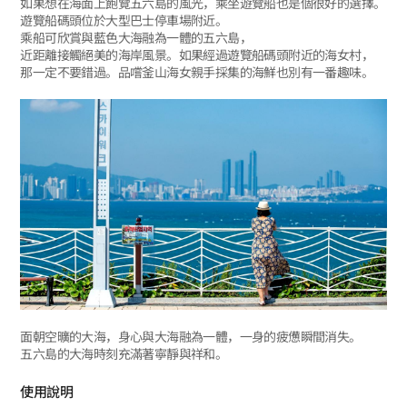
如果想在海面上飽覽五六島的風光，乘坐遊覽船也是個很好的選擇。
遊覽船碼頭位於大型巴士停車場附近。
乘船可欣賞與藍色大海融為一體的五六島，
近距離接觸絕美的海岸風景。如果經過遊覽船碼頭附近的海女村，
那一定不要錯過。品嚐釜山海女親手採集的海鮮也別有一番趣味。
面朝空曠的大海，身心與大海融為一體，一身的疲憊瞬間消失。
五六島的大海時刻充滿著寧靜與祥和。
使用說明