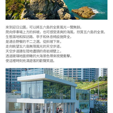
來到迎日公園，可以將五六島的全景風光一覽無餘。
爬向停車場上方的斜坡，也可感受清爽的海風，欣賞五六島的全景。
生態濕地和探訪路、亭子和休息椅設施齊全，
是適合野餐的不二之選。從斜坡下來，
走向眺望五六島無限風光的天空步道。
天空步道建在陸地盡頭的奇岩絕壁上，
透過玻璃地面俯瞰的大海景色帶來視覺衝擊，
使這裡時刻充滿遊客的歡聲笑語。