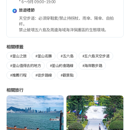
* 6～9月 09:00~19:00
旅遊禮節
天空步道：必須穿鞋套/禁止持拐杖、雨傘、陽傘、自拍
杆。
禁止破壞五六島及周邊海域海洋保護區的生態環境。
相關標籤
#釜山之旅
#釜山名勝
#五六島
#五六島天空步道
#釜山值得去的地方
#釜山約會路線
#海岸散步路
#推薦行程
#徒步路線
#觀景點
相關旅行