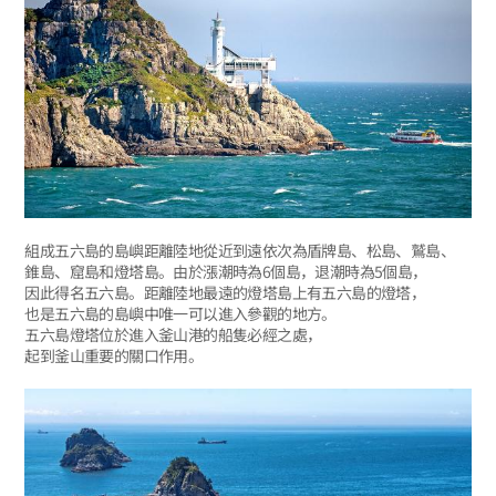
組成五六島的島嶼距離陸地從近到遠依次為盾牌島、松島、鷲島、
錐島、窟島和燈塔島。由於漲潮時為6個島，退潮時為5個島，
因此得名五六島。距離陸地最遠的燈塔島上有五六島的燈塔，
也是五六島的島嶼中唯一可以進入參觀的地方。
五六島燈塔位於進入釜山港的船隻必經之處，
起到釜山重要的關口作用。