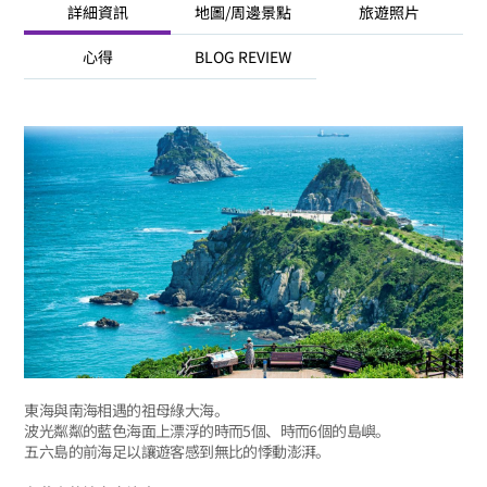
詳細資訊
地圖/周邊景點
旅遊照片
心得
BLOG REVIEW
東海與南海相遇的祖母綠大海。
波光粼粼的藍色海面上漂浮的時而5個、時而6個的島嶼。
五六島的前海足以讓遊客感到無比的悸動澎湃。