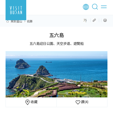
來到釜山
名勝
五六島
五六島迎日公園、天空步道、遊覽船
收藏
讚
(4)