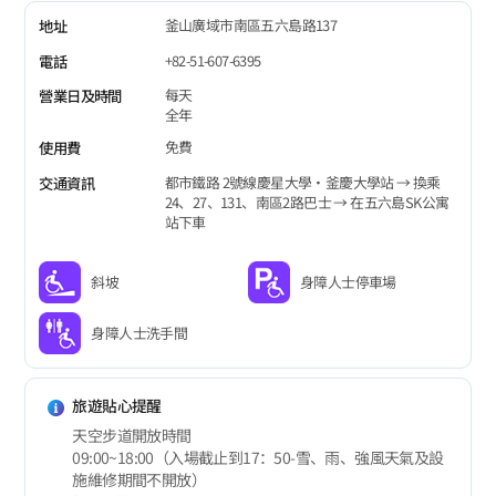
釜山廣域市南區五六島路137
地址
+82-51-607-6395
電話
每天
營業日及時間
全年
免費
使用費
都市鐵路 2號線慶星大學•釜慶大學站 → 換乘
交通資訊
24、27、131、南區2路巴士 → 在五六島SK公寓
站下車
斜坡
身障人士停車場
身障人士洗手間
旅遊貼心提醒
天空步道開放時間
09:00~18:00（入場截止到17：50-雪、雨、強風天氣及設
施維修期間不開放）