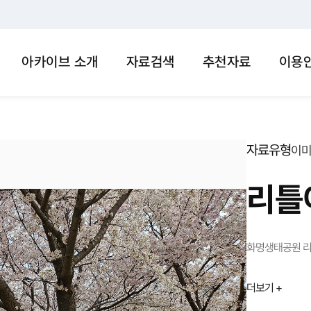
아카이브 소개
자료검색
추천자료
이용
자료유형
이
리틀
화명생태공원 리
더보기 +