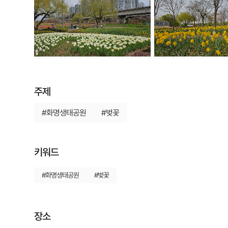
주제
#화명생태공원
#벚꽃
키워드
#화명생태공원
#벚꽃
장소