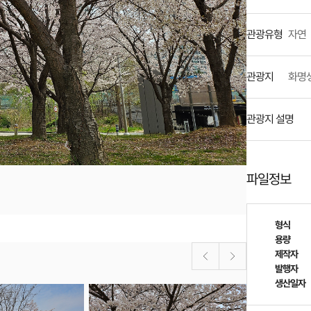
관광유형
자연
관광지
화명
관광지 설명
파일정보
형식
용량
제작자
발행자
생산일자