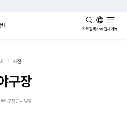
안내
자료검색
eng
전체메뉴
미지
사진
야구장
틀야구장 근처 벚꽃