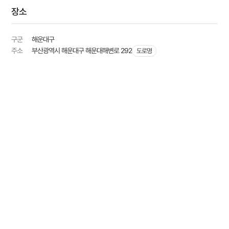
장소
구군
해운대구
주소
부산광역시 해운대구 해운대해변로 292
도로명