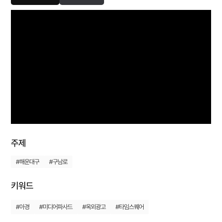
주제
#해운대구
#구남로
키워드
#아경
#미디어파사드
#옥외광고
#타임스퀘어