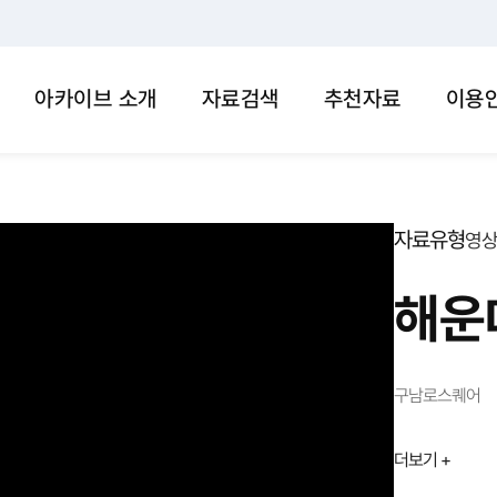
아카이브 소개
자료검색
추천자료
이용
자료유형
영
해운
구남로스퀘어
더보기 +