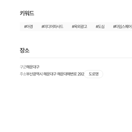
키워드
#아경
#미디어파사드
#옥외광고
#도심
#타임스퀘어
장소
구군
해운대구
주소
부산광역시 해운대구 해운대해변로 292
도로명