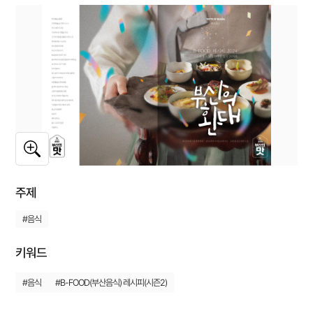
주제
#음식
키워드
#음식
#B-FOOD(부산음식) 레시피(시즌2)