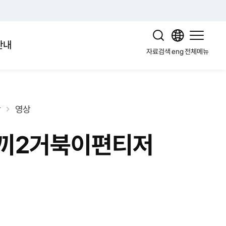
안내
자료검색
eng
전체메뉴
상
영상
끼2거북이편티저