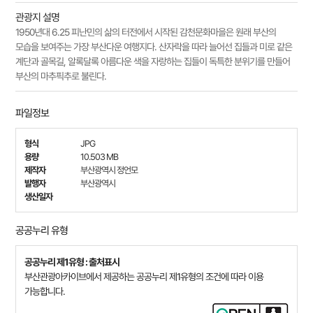
관광지 설명
1950년대 6.25 피난민의 삶의 터전에서 시작된 감천문화마을은 원래 부산의
모습을 보여주는 가장 부산다운 여행지다. 산자락을 따라 늘어선 집들과 미로 같은
계단과 골목길, 알록달록 아름다운 색을 자랑하는 집들이 독특한 분위기를 만들어
부산의 마추픽추로 불린다.
파일정보
형식
JPG
용량
10.503 MB
제작자
부산광역시 정언모
발행자
부산광역시
생산일자
공공누리 유형
공공누리 제1유형 : 출처표시
부산관광아카이브에서 제공하는 공공누리 제1유형의 조건에 따라 이용
가능합니다.