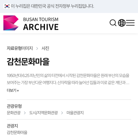
/**/
/**/
이 누리집은 대한민국 공식 전자정부 누리집입니다.
자료유형
이미지
사진
감천문화마을
1950년대 6.25 피난민의 삶의 터전에서 시작된 감천문화마을은 원래 부산의 모습을
보여주는 가장 부산다운 여행지다. 산자락을 따라 늘어선 집들과 미로 같은 계단과 골
목길, 알록달록 아름다운 색을 자랑하는 집들이 독특한 분위기를 만들어 부산의 마추
더보기 +
픽추로 불린다.
관광유형
문화관광
도시/지역문화관광
마을관광지
관광지
감천문화마을