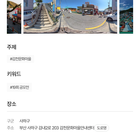
주제
#감천문화마을
키워드
#19회 공모전
장소
구군
사하구
주소
부산 사하구 감내2로 203 감천문화마을안내센터
도로명