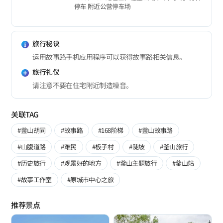
停车 附近公营停车场
旅行秘诀
运用故事路手机应用程序可以获得故事路相关信息。
旅行礼仪
请注意不要在住宅附近制造噪音。
关联TAG
#釜山胡同
#故事路
#168阶梯
#釜山故事路
#山腹道路
#难民
#板子村
#陡坡
#釜山旅行
#历史旅行
#观景好的地方
#釜山主题旅行
#釜山站
#故事工作室
#原城市中心之旅
推荐景点