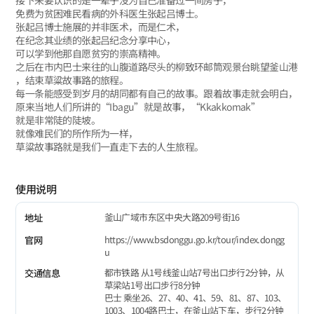
接下来要认识的是一辈子没为自己准备过一间房子，
免费为贫困难民看病的外科医生张起吕博士。
张起吕博士施展的并非医术，而是仁术，
在纪念其业绩的张起吕纪念分享中心，
可以学到他那自愿贫穷的崇高精神。
之后在市内巴士来往的山腹道路尽头的柳致环邮筒观景台眺望釜山港
，结束草粱故事路的旅程。
每一条能感受到岁月的胡同都有自己的故事。跟着故事走就会明白，
原来当地人们所讲的“Ibagu”就是故事，“Kkakkomak”
就是非常陡的陡坡。
就像难民们的所作所为一样，
草粱故事路就是我们一直走下去的人生旅程。
使用说明
釜山广域市东区中央大路209号街16
地址
https://www.bsdonggu.go.kr/tour/index.dongg
官网
u
都市铁路 从1号线釜山站7号出口步行2分钟，从
交通信息
草梁站1号出口步行8分钟
巴士 乘坐26、27、40、41、59、81、87、103、
1003、1004路巴士，在釜山站下车，步行2分钟