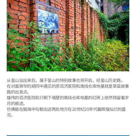
从釜山站出来后，属于釜山的特别故事也将开启。经釜山历史路，
在对面狭窄的胡同中遇见的原百济医院和南线仓库地基就是草粱故事
路的出发点。
雄伟的百济医院和只剩下墙壁的南线仓库地基的红砖上依然残留着岁
月的痕迹。
仿佛能在脑海中勾勒出这两处地方在20世纪20年代最辉煌灿烂的盛
况。