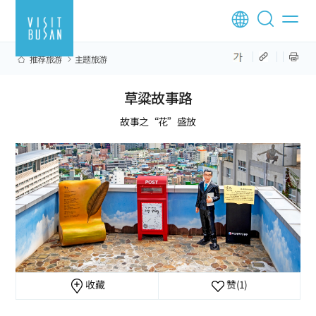
推荐旅游
主题旅游
草粱故事路
故事之“花”盛放
收藏
赞
(1)