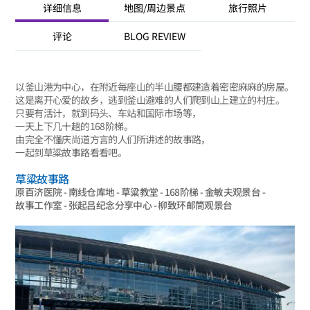
详细信息
地图/周边景点
旅行照片
评论
BLOG REVIEW
以釜山港为中心，在附近每座山的半山腰都建造着密密麻麻的房屋。
这是离开心爱的故乡，逃到釜山避难的人们爬到山上建立的村庄。
只要有活计，就到码头、车站和国际市场等，
一天上下几十趟的168阶梯。
由完全不懂庆尚道方言的人们所讲述的故事路，
一起到草粱故事路看看吧。
草粱故事路
原百济医院 - 南线仓库地 - 草粱教堂 - 168阶梯 - 金敏夫观景台 -
故事工作室 - 张起吕纪念分享中心 - 柳致环邮筒观景台