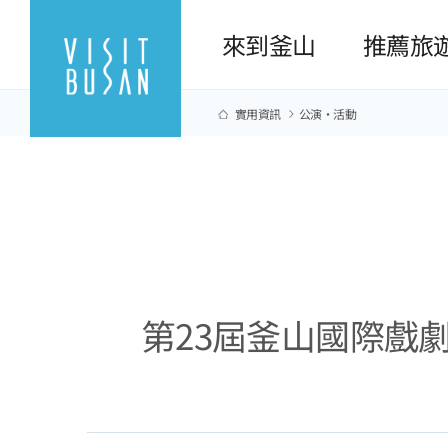
來到釜山
推薦旅
實用資訊
公演·活動
第23屆釜山國際戲劇節 「