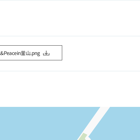
eacein釜山.png