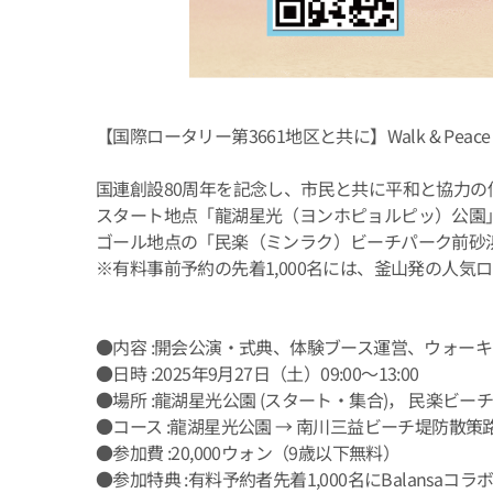
【国際ロータリー第3661地区と共に】Walk & Peace 
国連創設80周年を記念し、市民と共に平和と協力
スタート地点「龍湖星光（ヨンホピョルピッ）公園
ゴール地点の「民楽（ミンラク）ビーチパーク前砂
※有料事前予約の先着1,000名には、釜山発の人気ロ
●内容 :開会公演・式典、体験ブース運営、ウォー
●日時 :2025年9月27日（土）09:00〜13:00
●場所 :龍湖星光公園 (スタート・集合)， 民楽ビーチ
●コース :龍湖星光公園 → 南川三益ビーチ堤防散策
●参加費 :20,000ウォン（9歳以下無料）
●参加特典 :有料予約者先着1,000名にBalan