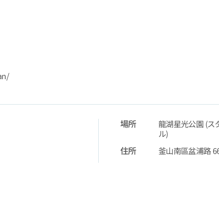
an/
場所
龍湖星光公園 (ス
ル)
住所
釜山南區盆浦路 66