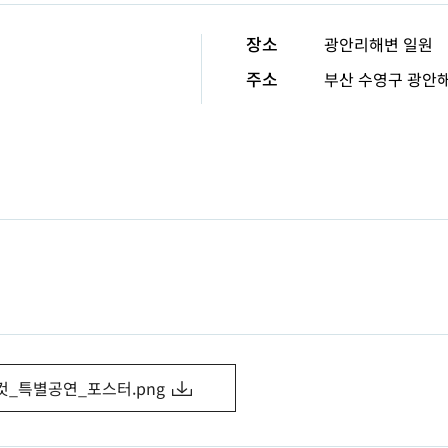
장소
광안리해변 일원
주소
부산 수영구 광안해
_특별공연_포스터.png