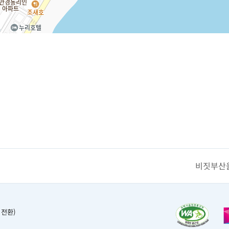
비짓부산을
 전환)