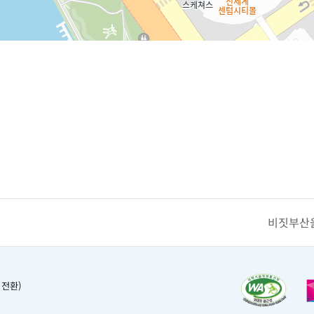
비짓부산을
 전환)