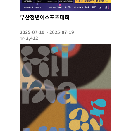
부산청년이스포츠대회
2025-07-19 ~ 2025-07-19
2,412