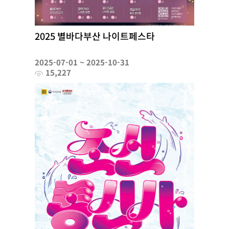
2025 별바다부산 나이트페스타
2025-07-01 ~ 2025-10-31
15,227