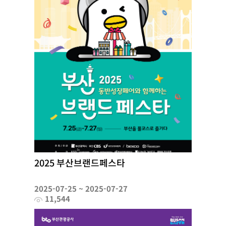
2025 부산브랜드페스타
2025-07-25 ~ 2025-07-27
11,544