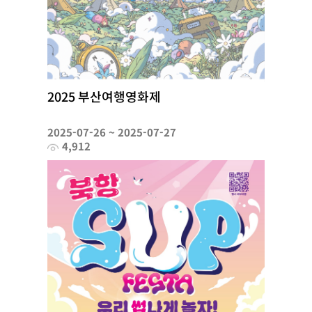
2025 부산여행영화제
2025-07-26 ~ 2025-07-27
4,912