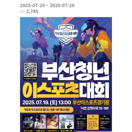
2025-07-24 ~ 2025-07-26
2,745