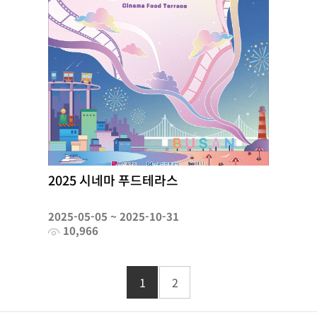
2025 시네마 푸드테라스
2025-05-05 ~ 2025-10-31
10,966
1
2