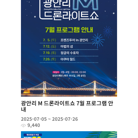
광안리 M 드론라이트쇼 7월 프로그램 안
내
2025-07-05 ~ 2025-07-26
9,440