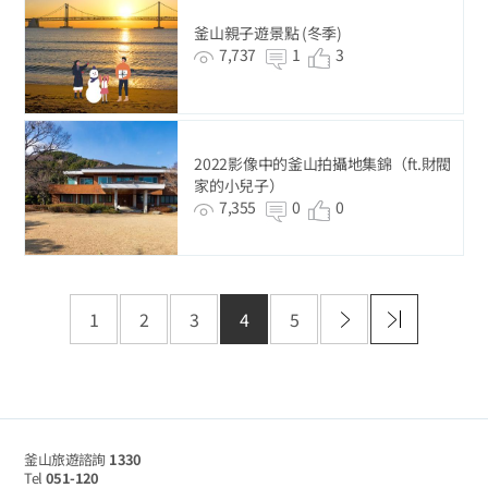
釜山親子遊景點 (冬季)
7,737
1
3
2022影像中的釜山拍攝地集錦（ft.財閥
家的小兒子）
7,355
0
0
1
2
3
4
5
釜山旅遊諮詢
1330
Tel
051-120