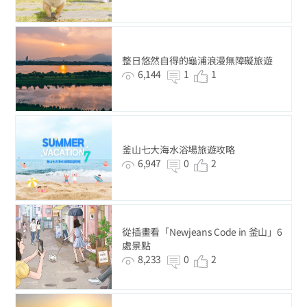
整日悠然自得的龜浦浪漫無障礙旅遊
6,144
1
1
釜山七大海水浴場旅遊攻略
6,947
0
2
從插畫看「Newjeans Code in 釜山」6
處景點
8,233
0
2