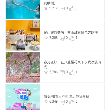
別瞬間」
9,212
0
0
釜山果然美味，釜山純素麵包店巡禮
7,208
0
1
春光正好，在八重櫻花束下享受浪漫時
光
5,786
0
1
情侶MBTI大不同 滿足你我景點
6,349
0
2