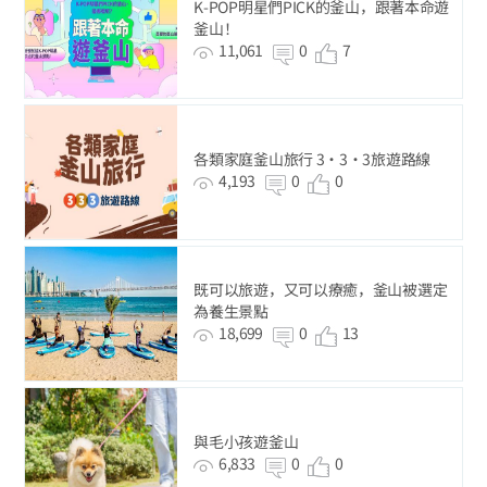
K-POP明星們PICK的釜山，跟著本命遊
釜山！
11,061
0
7
各類家庭釜山旅行 3‧3‧3旅遊路線
4,193
0
0
既可以旅遊，又可以療癒，釜山被選定
為養生景點
18,699
0
13
與毛小孩遊釜山
6,833
0
0