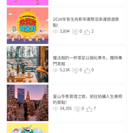
2024年各生肖新年運勢及幸運旅遊景
點!
3,894
0
2
魔法般的一杯茶足以融化寒冬，獨特專
門茶館
5,134
0
0
釜山冬季賞燈之旅，前往拍攝人生美照
的景點！
34,355
0
7