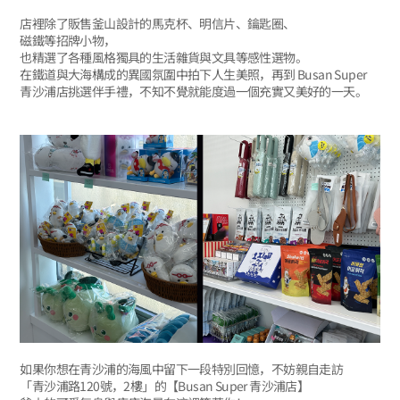
店裡除了販售釜山設計的馬克杯、明信片、鑰匙圈、
磁鐵等招牌小物，
也精選了各種風格獨具的生活雜貨與文具等感性選物。
在鐵道與大海構成的異國氛圍中拍下人生美照，再到 Busan Super
青沙浦店挑選伴手禮，不知不覺就能度過一個充實又美好的一天。
如果你想在青沙浦的海風中留下一段特別回憶，不妨親自走訪
「青沙浦路120號，2樓」的【Busan Super 青沙浦店】