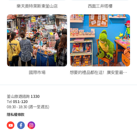
樂天奧特萊斯東釜山店
西面三井塔樓
國際市場
想要的禮品都在這！廣安里最大的禮品店「粉紅家」
釜山旅遊諮詢
1330
Tel
051-120
08:30 - 18:30
(週一至週五)
隱私權條款