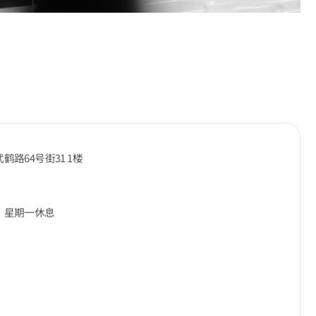
鹤路64号街31 1楼
、星期一休息