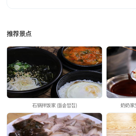
推荐景点
石锅拌饭家 (돌솥밥집)
奶奶家