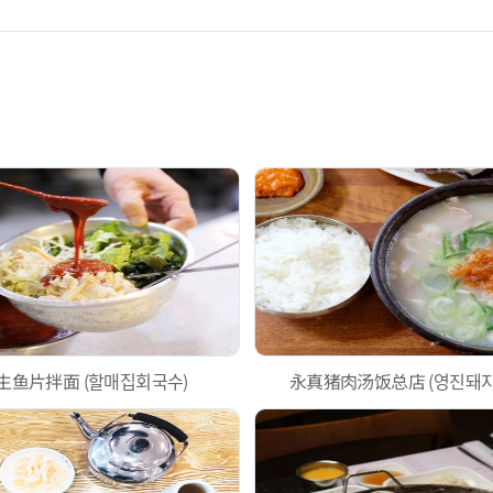
生鱼片拌面 (할매집회국수)
永真猪肉汤饭总店 (영진돼지