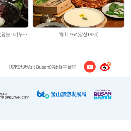
广安里彦阳烤肉 釜山店(광안리 언양불고기부산집)
青山1954(청산1954)
快來逛逛Visit Busan的社群平台吧