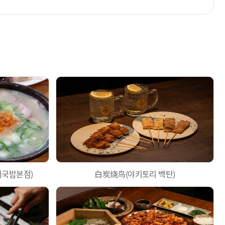
국밥본점)
白炭烧鸟(야키토리 백탄)