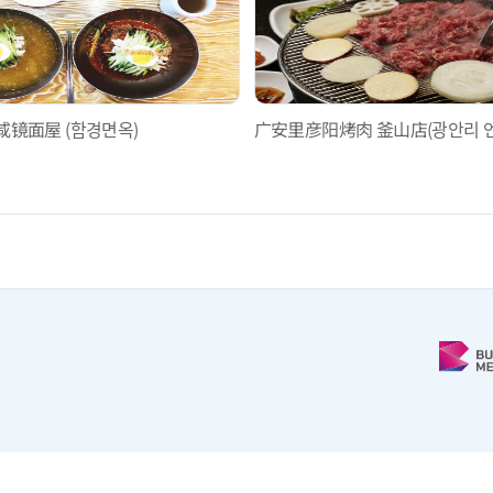
咸镜面屋 (함경면옥)