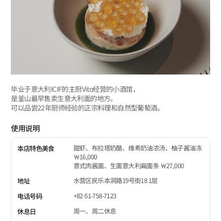
毕业于意大利ICIF的主厨Vito经营的小酒馆，
是釜山最早售卖生意大利面的地方。
可以品尝22年厨师经验的正宗料理和自然型葡萄酒。
使用说明
甜虾、布拉塔奶酪、维希奶油浓汤、柚子酱油冻
本店特色美食
￦16,000
意式肉酱面、生面意大利扁面条 ￦27,000
水营区民乐本洞路19号街18 1层
地址
+82-51-758-7123
电话号码
周一、周二休息
休息日