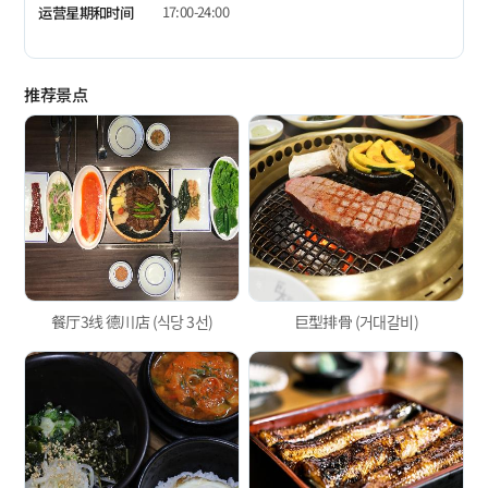
17:00-24:00
运营星期和时间
推荐景点
餐厅3线 德川店 (식당 3선)
巨型排骨 (거대갈비)