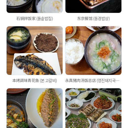
石锅拌饭家 (돌솥밥집)
东京餐馆 (동경밥상)
本烤调味青花鱼 (본 고갈비)
永真猪肉汤饭总店 (영진돼지국밥본점)