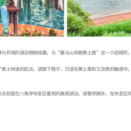
林与开阔的湖泊相映成趣。与“唐马山赤脚黄土路”这一介绍相符
了黄土林道的起点。请脱下鞋子，沉浸在黄土柔软又凉爽的触感中
愈点就是在八角亭休息区看到的美丽湖泊。请暂停脚步，在休息区