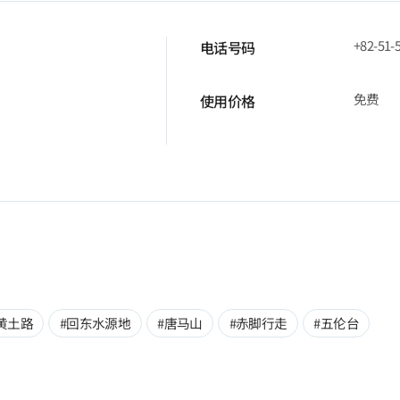
+82-51-
电话号码
免费
使用价格
黄土路
#回东水源地
#唐马山
#赤脚行走
#五伦台