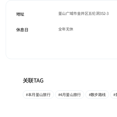
釜山广域市金井区五伦洞352-3
地址
全年无休
休息日
关联TAG
#本月釜山旅行
#4月釜山旅行
#散步路线
#