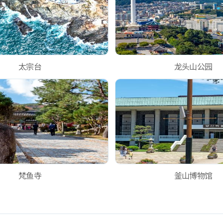
太宗台
龙头山公园
梵鱼寺
釜山博物馆