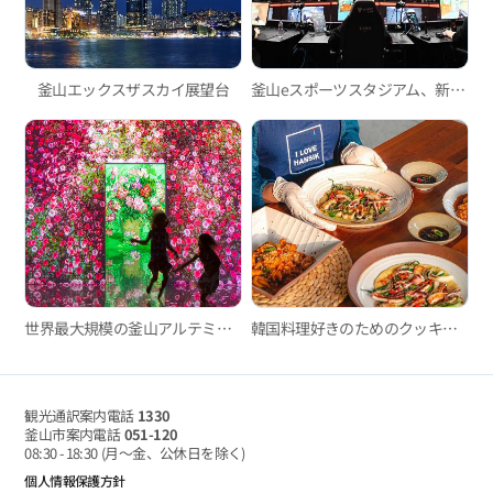
釜山エックスザスカイ展望台
釜山eスポーツスタジアム、新次元のスポーツに出会う！
世界最大規模の釜山アルテミュージアム、吸い込まれるようなイマーシブメディアアート！
韓国料理好きのためのクッキングクラス in 釜山
観光通訳案内電話
1330
釜山市案内電話
051-120
08:30 - 18:30
(月～金、公休日を除く)
個人情報保護方針