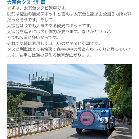
太宗台タヌビ列車
まずは、太宗台タヌビ列車です。
以前は釜山の観光スポットと言えば太宗台と龍頭山公園２カ所だけ
だったそうです。そして、
太宗台は今でも人気のある観光スポットです。
太宗台を巡るには少し体力が要ります。なぜかというと、
とても坂道が多いからです。
それで気軽に利用してほしいのがタヌビ列車です。
タヌビ列車はとても快適で森林の中の坂道をゆっくりと登っていき
ます。右手には海の見える絶景が広がります。