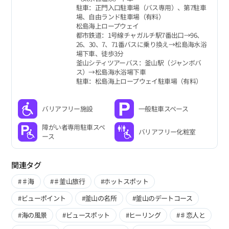
駐車：正門入口駐車場（バス専用）、第7駐車
場、自由ランド駐車場（有料）
松島海上ロープウェイ
都市鉄道：1号線チャガルチ駅7番出口→96、
26、30、7、71番バスに乗り換え→松島海水浴
場下車、徒歩3分
釜山シティツアーバス：釜山駅（ジャンボバ
ス）→松島海水浴場下車
駐車：松島海上ロープウェイ駐車場（有料）
バリアフリー施設
一般駐車スペース
障がい者専用駐車スペ
バリアフリー化粧室
ース
関連タグ
#♯海
#♯釜山旅行
#ホットスポット
#ビューポイント
#釜山の名所
#釜山のデートコース
#海の風景
#ビュースポット
#ヒーリング
#♯恋人と