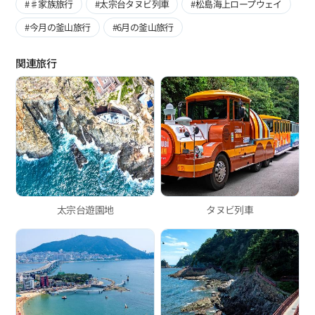
#♯家族旅行
#太宗台タヌビ列車
#松島海上ロープウェイ
#今月の釜山旅行
#6月の釜山旅行
関連旅行
太宗台遊園地
タヌビ列車