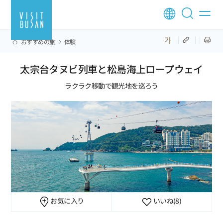
おすすめの旅
体験
太宗台タヌビ列車と松島海上ロープウェイ
ラクラク移動で観光地を巡ろう
お気に入り
いいね
(8)