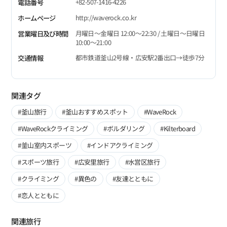
+82-507-1416-4226
電話番号
http://waverock.co.kr
ホームページ
月曜日～金曜日 12:00～22:30 / 土曜日～日曜日
営業曜日及び時間
10:00～21:00
都市鉄道釜山2号線・広安駅2番出口→徒歩7分
交通情報
関連タグ
#釜山旅行
#釜山おすすめスポット
#WaveRock
#WaveRockクライミング
#ボルダリング
#Kilterboard
#釜山室内スポーツ
#インドアクライミング
#スポーツ旅行
#広安里旅行
#水営区旅行
#クライミング
#異色の
#友達とともに
#恋人とともに
関連旅行