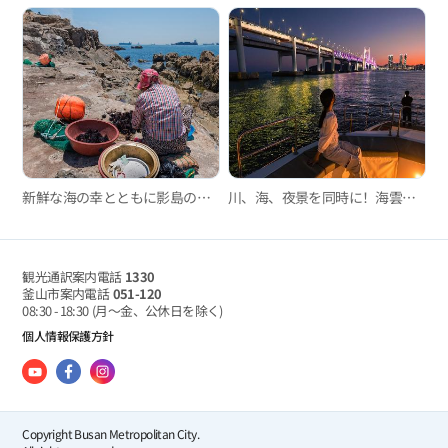
新鮮な海の幸とともに影島の風情も楽しめる影島海女村
川、海、夜景を同時に！海雲台リバークルーズ
観光通訳案内電話
1330
釜山市案内電話
051-120
08:30 - 18:30
(月～金、公休日を除く)
個人情報保護方針
Copyright Busan Metropolitan City.