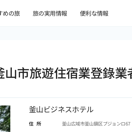
본문 바로가기
すめの旅
旅の実用情報
便利な情報
釜山市旅遊住宿業登錄業
釜山ビジネスホテル
住 所
釜山広域市釜山鎭区プジョンロ67