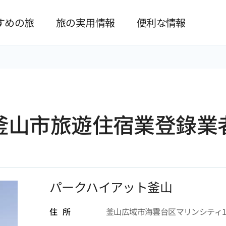
본문 바로가기
すめの旅
旅の実用情報
便利な情報
釜山市旅遊住宿業登錄業
パークハイアット釜山
住 所
釜山広域市海雲台区マリンシティ1