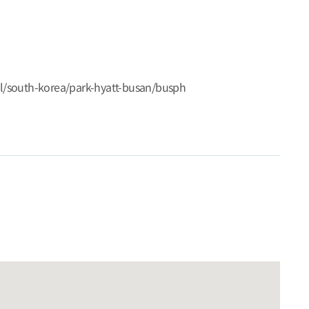
el/south-korea/park-hyatt-busan/busph