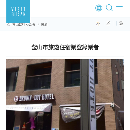
釜山に行ったら
宿泊
釜山市旅遊住宿業登錄業者