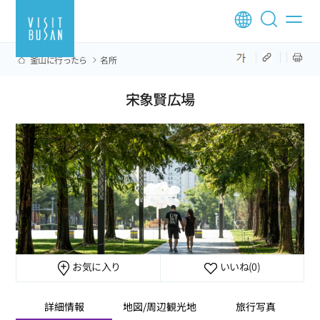
釜山に行ったら
名所
宋象賢広場
お気に入り
いいね
(0)
詳細情報
地図/周辺観光地
旅行写真