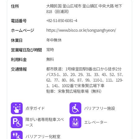
大韓民国 釜山広域市 釜山鎮区 中央大路 地下
住所
818（田浦洞）
+82-51-850-6081~4
電話番号
https://www.bisco.or.kr/songsanghyeon/
ホームページ
年中無休
休業日
常時
営業曜日及び時間
無料
利用料金
都市鉄道：1号線釜田駅8番出口から徒歩2分
交通情報
バス5-1、10、20、29、31、33、43、52、57、
62、77、80、86、87、99、110-1、111、129-
1、141、1002番で宋象賢広場下車
駐車：宋象賢広場駐車場（無料）
点字ガイド
バリアフリー施設
障がい者専用駐車スペ
エレベーター
ース
バリアフリー化粧室