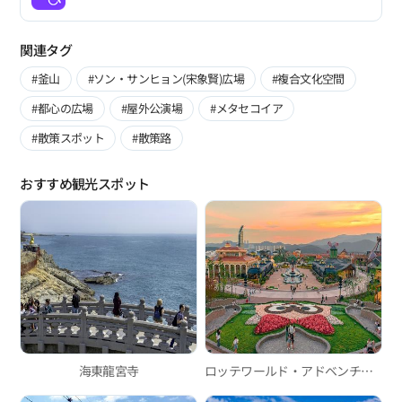
関連タグ
#釜山
#ソン・サンヒョン(宋象賢)広場
#複合文化空間
#都心の広場
#屋外公演場
#メタセコイア
#散策スポット
#散策路
おすすめ観光スポット
海東龍宮寺
ロッテワールド・アドベンチャー釜山