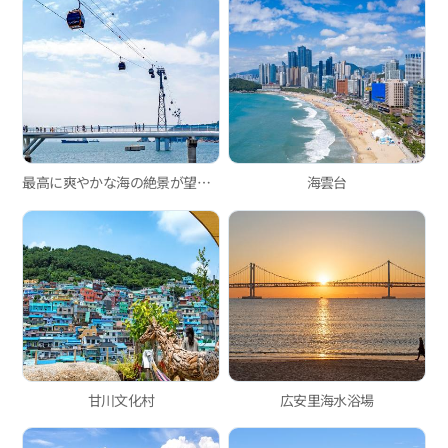
最高に爽やかな海の絶景が望める松島海上ロープウェイ！
海雲台
甘川文化村
広安里海水浴場