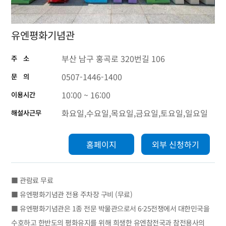
유엔평화기념관
부산 남구 홍곡로 320번길 106
주 소
0507-1446-1400
문 의
10:00 ~ 16:00
이용시간
화요일,수요일,목요일,금요일,토요일,일요일
해설사근무
홈페이지
외부 신청하기
■ 관람료 무료
■ 유엔평화기념관 전용 주차장 구비 (무료)
■ 유엔평화기념관은 1종 전문 박물관으로서 6·25전쟁에서 대한민국을
수호하고 한반도의 평화유지를 위해 희생한 유엔참전국과 참전용사의