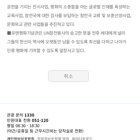
공헌을 기리는 전시사업, 평화의 소중함을 아는 글로벌 인재를 육성하는
교육사업, 참전국에 대한 감사를 보답하는 참전국 교류 및 보훈선양사업,
문화외교 관련 사업들을 추진하고 있다.
■유엔평화기념관은 UN참전용사의 숭고한 뜻을 전후 세대에게 널리
그들의 헌신이 역사에 오랫동안 남을 수 있도록 최선을 다하고 나아가
인류 평화에 기여할 수 있도록 앞장서고 있다.
취소
관광 문의
1330
민원대표 전화
051-120
평일 08:30 - 18:30
(야간/공휴일 등 근무시간외는 당직실로 전환)
개인정보보호방침
저작권보호정책 약관
뷰어다운로드