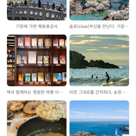
기장에 가면 해동용궁사
슬로(slow)부산을 만난다. 기장 해안 산책로 유명 스폿 따라잡기
책과 함께하는 영원한 여행 이터널저니
자연 그대로를 간직하다, 송정해수욕장