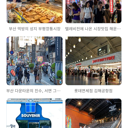
부산 먹방의 성지 부평깡통시장
텔레비전에 나온 시장맛집 해운대시장
부산 다운타운의 진수, 서면 그리고 삼정타워
롯데면세점 김해공항점