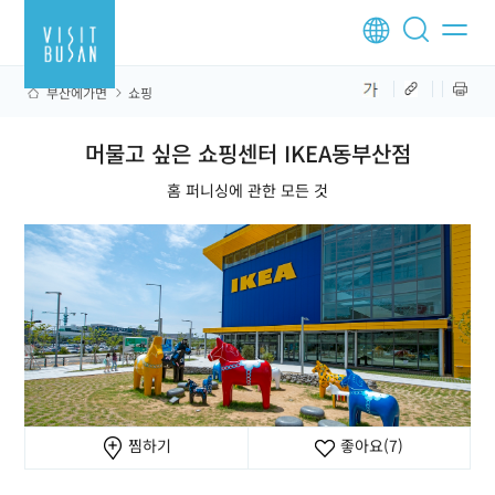
부산에가면
쇼핑
머물고 싶은 쇼핑센터 IKEA동부산점
홈 퍼니싱에 관한 모든 것
찜하기
좋아요
(7)