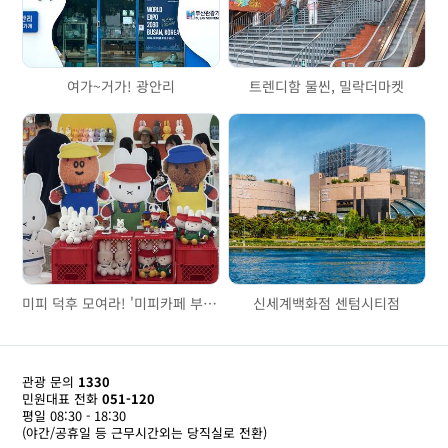
여가~거가! 광안리
트렌디함 물씬, 밀락더마켓
미피 덕후 모여라! '미피카페 부산'으로 집합
신세계백화점 센텀시티점
관광 문의
1330
민원대표 전화
051-120
평일 08:30 - 18:30
(야간/공휴일 등 근무시간외는 당직실로 전환)